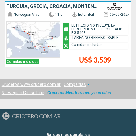
TURQUÍA, GRECIA, CROACIA, MONTENEGRO, ITALIA
Norwegian Viva
11 d
Estambul
05/09/2027
EL PRECIO NO INCLUYE LA
PERCEPCIÓN DEL 30% DE AFIP -
RG 5463
TARIFA NO REEMBOLSABLE
Comidas incluidas
US$ 3,539
Comidas incluidas
Cruceros www.crucero.com.ar
Compañías
Norwegian Cruise Line
Cruceros Mediterráneo y sus islas
CRUCERO.COM.AR
Barcos más populares