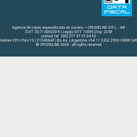
Agencia de viajes especializada en crucero – CRUISELINE S.R.L. - AR
CUIT 33-71458200-9 | Legajo EVT 16085 Disp. 2248
contact tel : (00) 377 97 97 84 50
rrientes 629 | Piso 13 | C1043AAF | Bs.As. | Argentina +54 11 5352.2950 | 0800.345
© CRUISELINE 2026 - all rights reserved