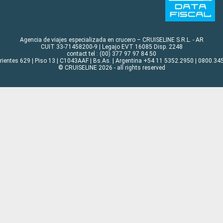
Agencia de viajes especializada en crucero – CRUISELINE S.R.L. - AR
CUIT 33-71458200-9 | Legajo EVT 16085 Disp. 2248
contact tel : (00) 377 97 97 84 50
rrientes 629 | Piso 13 | C1043AAF | Bs.As. | Argentina +54 11 5352.2950 | 0800.345
© CRUISELINE 2026 - all rights reserved