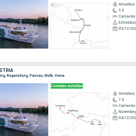
Amadeus 
5 d
Camarote 
Estrasbur
03/12/20
STRIA
erg, Regensburg, Passau, Melk, Viena
Comidas incluidas
Amadeus 
7 d
Camarote 
Nurember
04/12/20