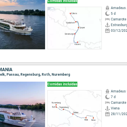
Comidas incluidas
Amadeus 
5 d
Camarote 
Estrasbur
03/12/20
MANIA
 Melk, Passau, Regensburg, Roth, Nuremberg
Comidas incluidas
Amadeus 
7 d
Camarote 
Viena
28/11/20