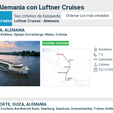
Alemania con Luftner Cruises
Sus criterios de búsqueda:
Ordenar Los más vendidos
trados
Luftner Cruises - Alemania
IA, ALEMANIA
a, Koblenz, Speyer, Estrasburgo, Mainz, Colonia
Comidas incluidas
Amadeus 
7 d
Camarote 
Colonia
22/12/20
ORTE, SUIZA, ALEMANIA
a, Cochem, Bernkastel-Kues, Saarburg, Saarlouis, Grevenmacher, Trèves, Kobl