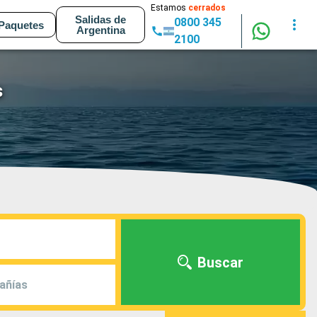
Estamos
cerrados
Salidas de
0800 345
Paquetes
Argentina
2100
s
Buscar
añías