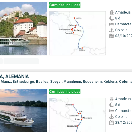
Comidas incluidas
Amadeus B
8 d
Camarote 
Colonia
03/10/20
ZA, ALEMANIA
a, Mainz, Estrasburgo, Basilea, Speyer, Mannheim, Rudesheim, Koblenz, Coloni
Comidas incluidas
Amadeus 
8 d
Camarote 
Colonia
28/12/20