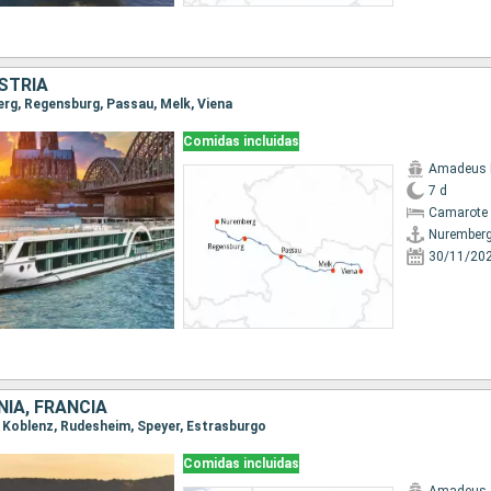
STRIA
erg, Regensburg, Passau, Melk, Viena
Comidas incluidas
Amadeus I
7 d
Camarote 
Nurember
30/11/20
NIA, FRANCIA
a, Koblenz, Rudesheim, Speyer, Estrasburgo
Comidas incluidas