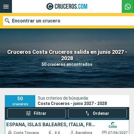
Encontrar un crucero
Cruceros Costa Cruceros salida en junio 2027 -
Nuestros destinos
2028
50 cruceros encontrados
Fecha de salida
Puertos
Compañías
Buscar
50
Sus criterios de búsqueda:
Costa Cruceros - junio 2027 - 2028
cruceros
Filtrar
Ordenar
ESPAÑA, ISLAS BALEARES, ITALIA, FRANCIA
Costa Toscana
8 d
Barcelona
07/06/2027