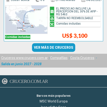
Costa Pacifica
8 d
El Pireo Atenas
04/06/2027
EL PRECIO NO INCLUYE LA
PERCEPCIÓN DEL 30% DE AFIP -
RG 5463
TARIFA NO REEMBOLSABLE
Comidas incluidas
US$ 3,100
Comidas incluidas
VER MÁS DE CRUCEROS
Cruceros www.crucero.com.ar
Compañías
Costa Cruceros
Salida en junio 2027 - 2028
CRUCERO.COM.AR
Barcos más populares
MSC World Europa