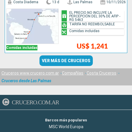
Costa Diadema
13 d
Las Palmas
10/11/2026
EL PRECIO NO INCLUYE LA
PERCEPCIÓN DEL 30% DE AFIP -
RG 5463
TARIFA NO REEMBOLSABLE
Comidas incluidas
US$ 1,241
Comidas incluidas
VER MÁS DE CRUCEROS
Cruceros www.crucero.com.ar
Compañías
Costa Cruceros
Cruceros desde Las Palmas
CRUCERO.COM.AR
Barcos más populares
MSC World Europa