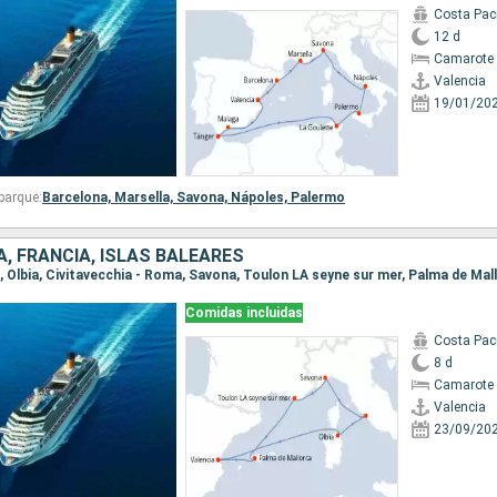
Costa Paci
12 d
Camarote 
Valencia
19/01/20
barque:
Barcelona,
Marsella,
Savona,
Nápoles,
Palermo
A, FRANCIA, ISLAS BALEARES
Comidas incluidas
Costa Paci
8 d
Camarote 
Valencia
23/09/20