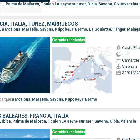
Otros puertos de embarque:
Palma de Mallorca,
Toulon LA seyne sur mer,
Olbia,
Savona,
Civitavecchia
CIA, ITALIA, TÚNEZ, MARRUECOS
Comidas incluidas
Costa Paci
13 d
Camarote 
Valencia
30/01/20
barque:
Barcelona,
Marsella,
Savona,
Nápoles,
Palermo
 BALEARES, FRANCIA, ITALIA
a, Ibiza, Palma de Mallorca, Toulon LA seyne sur mer, Savona, Olbia, Valencia
Comidas incluidas
Costa Fas