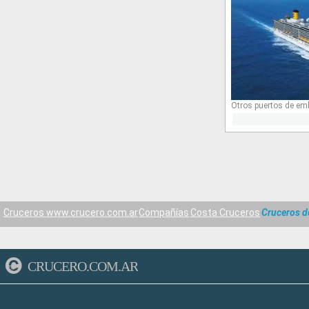
Otros puertos de em
Cruceros www.crucero.com.ar
Compañías
Costa Cruceros
Cruceros d
CRUCERO.COM.AR