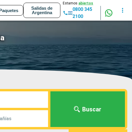
Estamos
abiertos
Salidas de
0800 345
Paquetes
Argentina
2100
ia
Buscar
añías