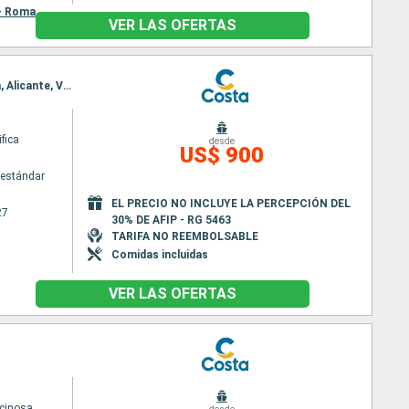
 - Roma
VER LAS OFERTAS
Itinerario : Valencia, Barcelona, Marsella, Savona, Nápoles, Palermo, La Goulette, Tánger, Malaga, Alicante, Valencia
fica
desde
US$ 900
estándar
EL PRECIO NO INCLUYE LA PERCEPCIÓN DEL
27
30% DE AFIP - RG 5463
TARIFA NO REEMBOLSABLE
Comidas incluidas
VER LAS OFERTAS
cinosa