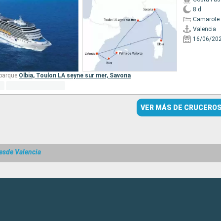
8 d
Camarote 
Valencia
16/06/20
barque:
Olbia,
Toulon LA seyne sur mer,
Savona
VER MÁS DE CRUCERO
esde Valencia