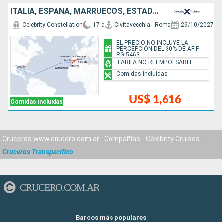
ITALIA, ESPAÑA, MARRUECOS, ESTADOS UNIDOS
Celebrity Constellation
17 d
Civitavecchia - Roma
29/10/2027
EL PRECIO NO INCLUYE LA
PERCEPCIÓN DEL 30% DE AFIP -
RG 5463
TARIFA NO REEMBOLSABLE
Comidas incluidas
US$ 1,616
Comidas incluidas
Cruceros www.crucero.com.ar
Compañías
Celebrity Cruises
Cruceros Transpacifico
CRUCERO.COM.AR
Barcos más populares