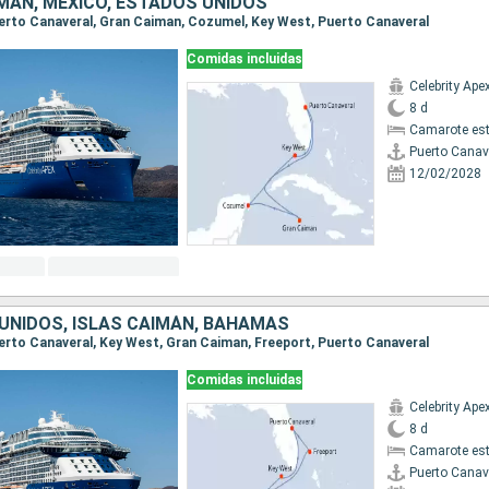
IMÁN, MÉXICO, ESTADOS UNIDOS
Puerto Canaveral, Gran Caiman, Cozumel, Key West, Puerto Canaveral
Comidas incluidas
Celebrity Ape
8 d
Camarote es
Puerto Canav
12/02/2028
UNIDOS, ISLAS CAIMÁN, BAHAMAS
Puerto Canaveral, Key West, Gran Caiman, Freeport, Puerto Canaveral
Comidas incluidas
Celebrity Ape
8 d
Camarote es
Puerto Canav