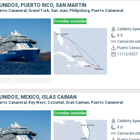
UNIDOS, PUERTO RICO, SAN MARTÍN
Puerto Canaveral, Grand Turk, San Juan, Philipsburg, Puerto Canaveral
Comidas incluidas
Celebrity Ape
8 d
Camarote es
Puerto Canav
11/12/2027
UNIDOS, MÉXICO, ISLAS CAIMÁN
Puerto Canaveral, Key West, Cozumel, Gran Caiman, Puerto Canaveral
Comidas incluidas
Celebrity Ape
8 d
Camarote es
Puerto Canav