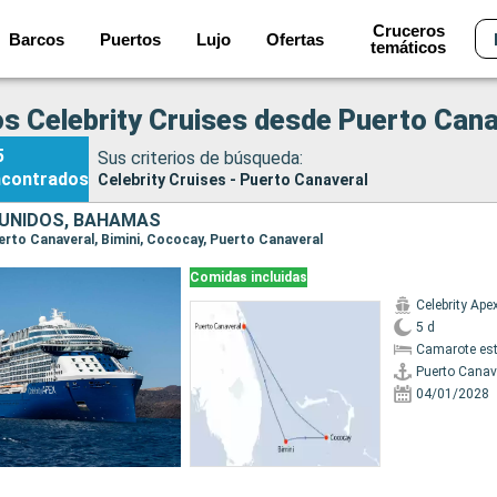
Cruceros
Barcos
Puertos
Lujo
Ofertas
temáticos
s Celebrity Cruises desde Puerto Cana
5
Sus criterios de búsqueda:
ncontrados
Celebrity Cruises - Puerto Canaveral
UNIDOS, BAHAMAS
Puerto Canaveral, Bimini, Cococay, Puerto Canaveral
Comidas incluidas
Celebrity Ape
5 d
Camarote es
Puerto Canav
04/01/2028