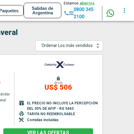
Estamos
abiertos
Salidas de
0800 345
Paquetes
Argentina
2100
veral
Ordenar Los más vendidos
x
desde
US$ 506
tándar
eral
EL PRECIO NO INCLUYE LA PERCEPCIÓN
DEL 30% DE AFIP - RG 5463
TARIFA NO REEMBOLSABLE
Comidas incluidas
VER LAS OFERTAS