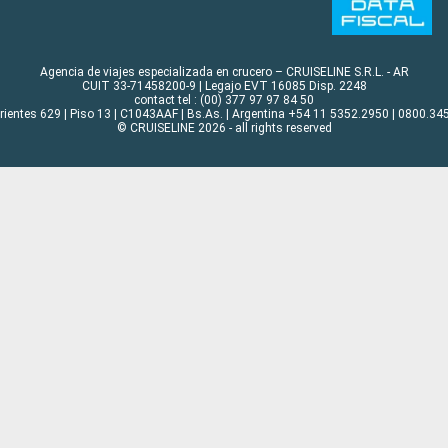
Agencia de viajes especializada en crucero – CRUISELINE S.R.L. - AR
CUIT 33-71458200-9 | Legajo EVT 16085 Disp. 2248
contact tel : (00) 377 97 97 84 50
rrientes 629 | Piso 13 | C1043AAF | Bs.As. | Argentina +54 11 5352.2950 | 0800.345
© CRUISELINE 2026 - all rights reserved