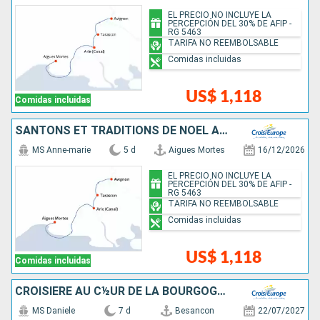
EL PRECIO NO INCLUYE LA
PERCEPCIÓN DEL 30% DE AFIP -
RG 5463
TARIFA NO REEMBOLSABLE
Comidas incluidas
US$ 1,118
Comidas incluidas
SANTONS ET TRADITIONS DE NOËL AU FIL DES CANAUX DE PROVENCE SUR LES PAS DES FORTERESSES ET VILLAGES AUTHENTIQUES
MS Anne-marie
5 d
Aigues Mortes
16/12/2026
EL PRECIO NO INCLUYE LA
PERCEPCIÓN DEL 30% DE AFIP -
RG 5463
TARIFA NO REEMBOLSABLE
Comidas incluidas
US$ 1,118
Comidas incluidas
CROISIÈRE AU C½UR DE LA BOURGOGNE ET DE LA VALLÉE DU DOUBS, ENTRE GRANDS CRUS ET CITÉS REMARQUABLES
MS Daniele
7 d
Besancon
22/07/2027