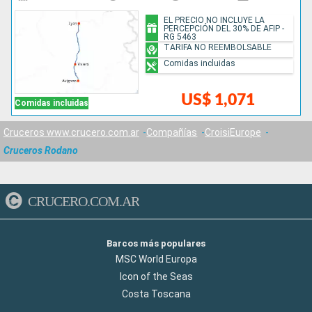
EL PRECIO NO INCLUYE LA
PERCEPCIÓN DEL 30% DE AFIP -
RG 5463
TARIFA NO REEMBOLSABLE
Comidas incluidas
US$ 1,071
Comidas incluidas
Cruceros www.crucero.com.ar
Compañías
CroisiEurope
Cruceros Rodano
CRUCERO.COM.AR
Barcos más populares
MSC World Europa
Icon of the Seas
Costa Toscana