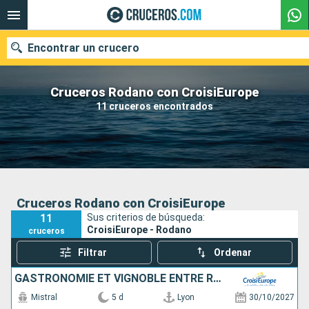
Encontrar un crucero
Cruceros Rodano con CroisiEurope
11 cruceros encontrados
Nuestros destinos
Fecha de salida
Puertos
Compañías
Cruceros Rodano con CroisiEurope
11
Sus criterios de búsqueda:
Buscar
CroisiEurope - Rodano
cruceros
Filtrar
Ordenar
GASTRONOMIE ET VIGNOBLE ENTRE RHÔNE ET SAÔNE AVEC UN DÎNER À L'ABBAYE DE COLLONGES - PAUL BOCUSE
Mistral
5 d
Lyon
30/10/2027