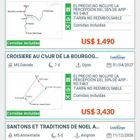
EL PRECIO NO INCLUYE LA
PERCEPCIÓN DEL 30% DE AFIP -
RG 5463
TARIFA NO REEMBOLSABLE
Comidas incluidas
US$ 1,490
Comidas incluidas
CROISIÈRE AU C½UR DE LA BOURGOGNE, SES VINS ET SES SAVEURS RÉGIONALES (FORMULE PORT-PORT)
MS Daniele
7 d
Dijon
01/04/2027
EL PRECIO NO INCLUYE LA
PERCEPCIÓN DEL 30% DE AFIP -
RG 5463
TARIFA NO REEMBOLSABLE
Comidas incluidas
US$ 3,430
Comidas incluidas
SANTONS ET TRADITIONS DE NOËL AU FIL DES CANAUX DE PROVENCE SUR LES PAS DES FORTERESSES ET VILLAGES AUTHENTIQUES (FORMULE PORT-PORT)
MS Anne-marie
5 d
Avignon
11/12/2026