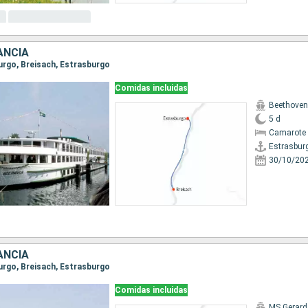
ANCIA
burgo, Breisach, Estrasburgo
Comidas incluidas
Beethoven
5 d
Camarote 
Estrasbur
30/10/20
ANCIA
burgo, Breisach, Estrasburgo
Comidas incluidas
MS Gerard