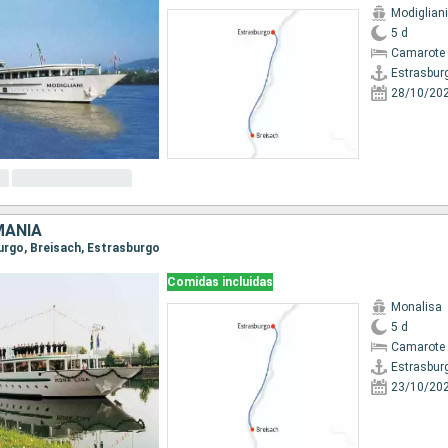
Modigliani
5 d
Camarote 
Estrasbur
28/10/20
MANIA
burgo, Breisach, Estrasburgo
Comidas incluidas
Monalisa
5 d
Camarote 
Estrasbur
23/10/20