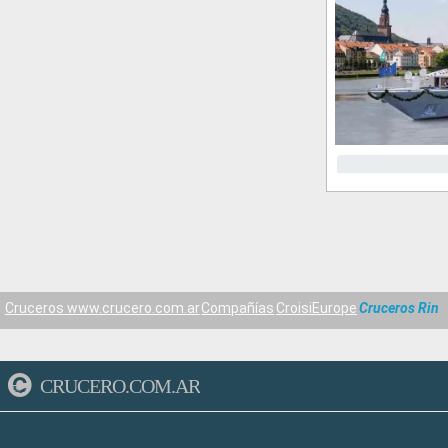
Cruceros www.crucero.com.ar
Compañías
CroisiEurope
Cruceros Rin
CRUCERO.COM.AR