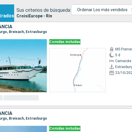
Sus criterios de búsqueda:
Ordenar Los más vendidos
trados
CroisiEurope - Rin
ANCIA
burgo, Breisach, Estrasburgo
Comidas incluidas
MS France
5 d
Camarote 
Estrasbur
23/10/20
ANCIA
burgo, Breisach, Estrasburgo
Comidas incluidas