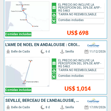
EL PRECIO NO INCLUYE LA
PERCEPCIÓN DEL 30% DE AFIP -
RG 5463
TARIFA NO REEMBOLSABLE
Comidas incluidas
US$ 698
Comidas incluidas
L'ÂME DE NOËL EN ANDALOUSIE : CROISIÈRE AU COEUR DE LA NATIVITÉ, AU RYTHME DES TRADITIONS DE NOËL ESPAGNOLES ET DES MARCHÉS FESTIFS
Belle de Cadix
6 d
Sevilla
11/12/2026
EL PRECIO NO INCLUYE LA
PERCEPCIÓN DEL 30% DE AFIP -
RG 5463
TARIFA NO REEMBOLSABLE
Comidas incluidas
US$ 1,014
Comidas incluidas
SÉVILLE, BERCEAU DE L'ANDALOUSIE, HUELVA, SUR LES PAS DE CHRISTOPHE COLOMB ET LE CHARME TYPIQUE DE CADIX
Belle de Cadix
8 d
Sevilla
17/09/2026