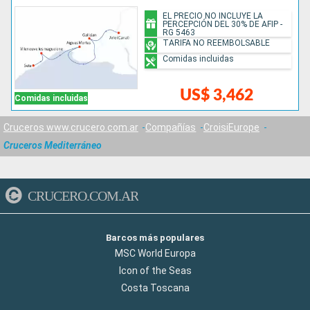
EL PRECIO NO INCLUYE LA
PERCEPCIÓN DEL 30% DE AFIP -
RG 5463
TARIFA NO REEMBOLSABLE
Comidas incluidas
US$ 3,462
Comidas incluidas
Cruceros www.crucero.com.ar
Compañías
CroisiEurope
Cruceros Mediterráneo
CRUCERO.COM.AR
Barcos más populares
MSC World Europa
Icon of the Seas
Costa Toscana