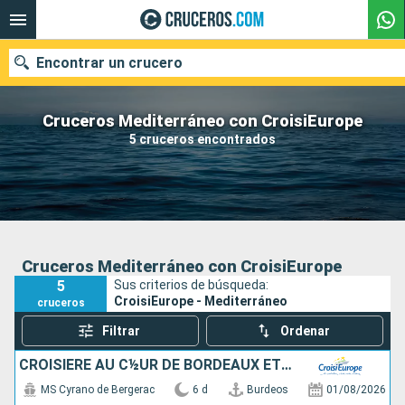
Encontrar un crucero
Cruceros Mediterráneo con CroisiEurope
5 cruceros encontrados
Nuestros destinos
Fecha de salida
Puertos
Compañías
Cruceros Mediterráneo con CroisiEurope
5
Sus criterios de búsqueda:
Buscar
CroisiEurope - Mediterráneo
cruceros
Filtrar
Ordenar
CROISIÈRE AU C½UR DE BORDEAUX ET SA RÉGION : ITINÉRAIRE DÉCOUVERTE
MS Cyrano de Bergerac
6 d
Burdeos
01/08/2026