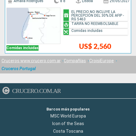
Amalia Rodrigues
8 d
Lisboa
29/05/2027
EL PRECIO NO INCLUYE LA
PERCEPCIÓN DEL 30% DE AFIP -
RG 5463
TARIFA NO REEMBOLSABLE
Comidas incluidas
US$ 2,560
Comidas incluidas
Cruceros www.crucero.com.ar
Compañías
CroisiEurope
Cruceros Portugal
CRUCERO.COM.AR
Barcos más populares
MSC World Europa
Icon of the Seas
Costa Toscana