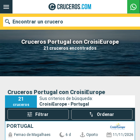
Encontrar un crucero
Cruceros Portugal con CroisiEurope
21 cruceros encontrados
Nuestros destinos
Fecha de salida
Puertos
Compañías
Cruceros Portugal con CroisiEurope
21
Sus criterios de búsqueda:
Buscar
CroisiEurope - Portugal
cruceros
Filtrar
Ordenar
PORTUGAL
Fernao de Magalhaes
6 d
Oporto
11/11/2026