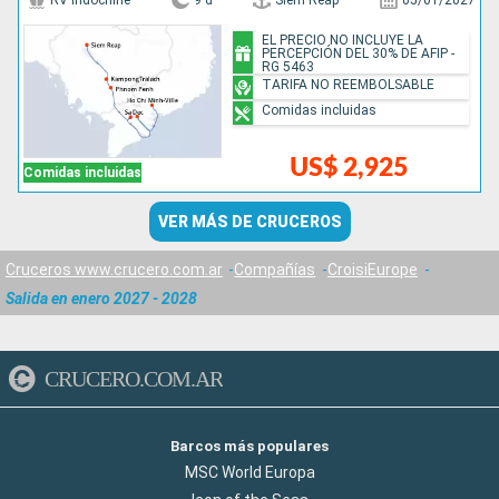
RV indochine
9 d
Siem Reap
05/01/2027
EL PRECIO NO INCLUYE LA
PERCEPCIÓN DEL 30% DE AFIP -
RG 5463
TARIFA NO REEMBOLSABLE
Comidas incluidas
US$ 2,925
Comidas incluidas
VER MÁS DE CRUCEROS
Cruceros www.crucero.com.ar
Compañías
CroisiEurope
Salida en enero 2027 - 2028
CRUCERO.COM.AR
Barcos más populares
MSC World Europa