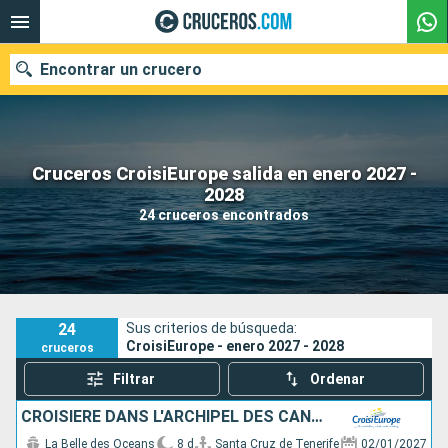
Encontrar un crucero
Cruceros CroisiEurope salida en enero 2027 -
Nuestros destinos
2028
24 cruceros encontrados
Fecha de salida
Puertos
Compañías
Buscar
24
Sus criterios de búsqueda:
CroisiEurope - enero 2027 - 2028
cruceros
Filtrar
Ordenar
CROISIÈRE DANS L'ARCHIPEL DES CANARIES, LA DOUCEUR D'UN ÉTERNEL PRINTEMPS
La Belle des Oceans
8 d
Santa Cruz de Tenerife
02/01/2027