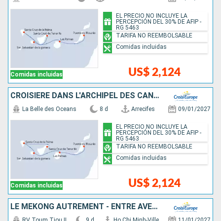
EL PRECIO NO INCLUYE LA
PERCEPCIÓN DEL 30% DE AFIP -
RG 5463
TARIFA NO REEMBOLSABLE
Comidas incluidas
US$ 2,124
Comidas incluidas
CROISIÈRE DANS L'ARCHIPEL DES CANARIES, LA DOUCEUR D'UN ÉTERNEL PRINTEMPS
La Belle des Oceans
8 d
Arrecifes
09/01/2027
EL PRECIO NO INCLUYE LA
PERCEPCIÓN DEL 30% DE AFIP -
RG 5463
TARIFA NO REEMBOLSABLE
Comidas incluidas
US$ 2,124
Comidas incluidas
LE MÉKONG AUTREMENT - ENTRE AVENTURE ET SITES INCONTOURNABLES
RV Toum Tiou II
9 d
Ho Chi Minh-Ville
11/01/2027