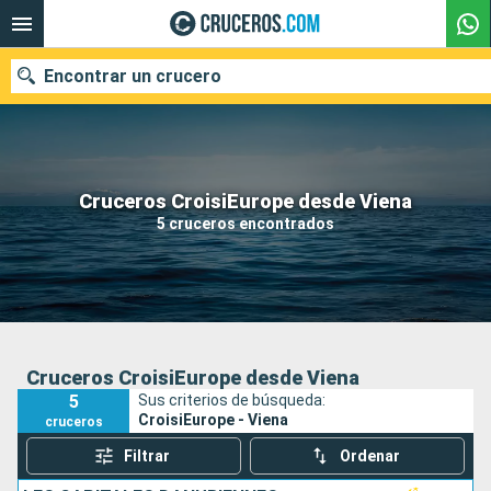
Encontrar un crucero
Nuestros destinos
Cruceros CroisiEurope desde Viena
5 cruceros encontrados
Fecha de salida
Puertos
Compañías
Buscar
Cruceros CroisiEurope desde Viena
5
Sus criterios de búsqueda:
CroisiEurope - Viena
cruceros
Filtrar
Ordenar