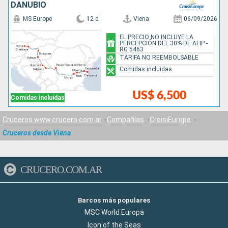
DANUBIO
MS Europe
12 d
Viena
06/09/2026
EL PRECIO NO INCLUYE LA
PERCEPCIÓN DEL 30% DE AFIP -
RG 5463
TARIFA NO REEMBOLSABLE
Comidas incluidas
US$ 6,500
Comidas incluidas
Cruceros www.crucero.com.ar
Compañías
CroisiEurope
Cruceros desde Viena
CRUCERO.COM.AR
Barcos más populares
MSC World Europa
Icon of the Seas