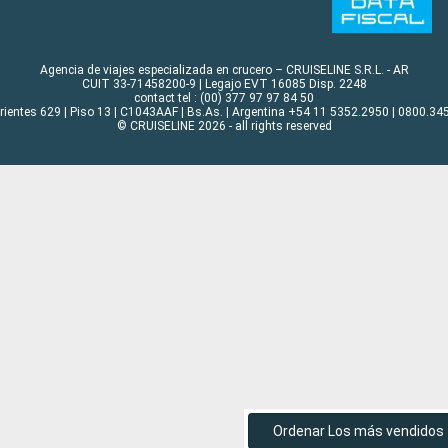
Agencia de viajes especializada en crucero – CRUISELINE S.R.L. - AR
CUIT 33-71458200-9 | Legajo EVT 16085 Disp. 2248
contact tel : (00) 377 97 97 84 50
rrientes 629 | Piso 13 | C1043AAF | Bs.As. | Argentina +54 11 5352.2950 | 0800.345
© CRUISELINE 2026 - all rights reserved
Ordenar Los más vendidos