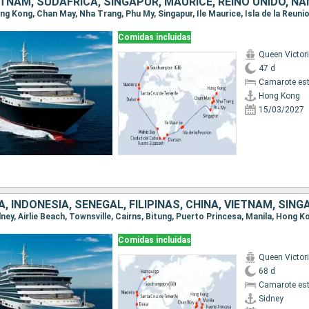
Comidas incluidas
Queen Victor
47 d
Camarote es
Hong Kong
15/03/2027
Comidas incluidas
Queen Victor
68 d
Camarote es
Sidney