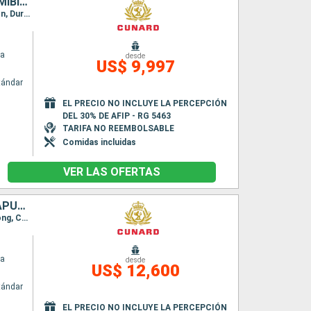
CHINA, VIETNAM, SUDAFRICA, SINGAPUR, MAURICE, REINO UNIDO, NAMIBIA, SENEGAL, PORTUGAL
Itinerario : Hong Kong, Chan May, Nha Trang, Phu My, Singapur, Ile Maurice, Isla de la Reunion, Durban, Puerto Elizabeth, Ciudad del Cabo, Walvis Bay, Dakar, Santa Cruz de Tenerife, Madeira, Southampton
ia
desde
US$ 9,997
tándar
EL PRECIO NO INCLUYE LA PERCEPCIÓN
DEL 30% DE AFIP - RG 5463
TARIFA NO REEMBOLSABLE
Comidas incluidas
VER LAS OFERTAS
AUSTRALIA, INDONESIA, SENEGAL, FILIPINAS, CHINA, VIETNAM, SINGAPUR, MAURICE, SUDAFRICA, NAMIBIA, PORTUGAL, REINO UNIDO, ALEMANIA
Itinerario : Sidney, Airlie Beach, Townsville, Cairns, Bitung, Puerto Princesa, Manila, Hong Kong, Chan May, Nha Trang, Phu My, Singapur, Ile Maurice, Isla de la Reunion, Durban, Puerto Elizabeth, Ciudad del Cabo, Walvis Bay, Dakar, Santa Cruz de Tenerife, Madeira, Southampton, Hamburgo
ia
desde
US$ 12,600
tándar
EL PRECIO NO INCLUYE LA PERCEPCIÓN