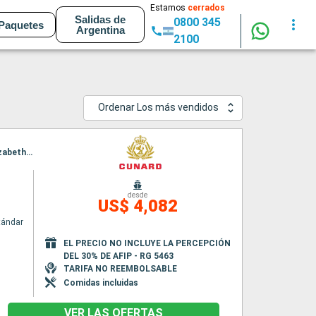
Estamos
cerrados
Salidas de
0800 345
Paquetes
Argentina
2100
Ordenar Los más vendidos
Itinerario : Singapur, Port Kelang, Penang, Ile Maurice, Isla de la Reunion, Durban, Puerto Elizabeth, Ciudad del Cabo
desde
US$ 4,082
tándar
EL PRECIO NO INCLUYE LA PERCEPCIÓN
DEL 30% DE AFIP - RG 5463
TARIFA NO REEMBOLSABLE
Comidas incluidas
VER LAS OFERTAS