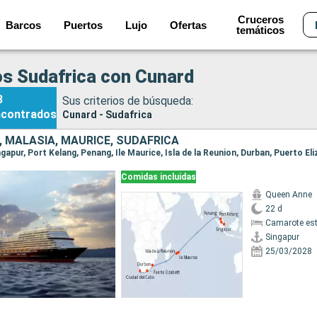
Cruceros
Barcos
Puertos
Lujo
Ofertas
temáticos
s Sudafrica con Cunard
3
Sus criterios de búsqueda:
ncontrados
Cunard - Sudafrica
, MALASIA, MAURICE, SUDAFRICA
Comidas incluidas
Queen Anne
22 d
Camarote es
Singapur
25/03/2028