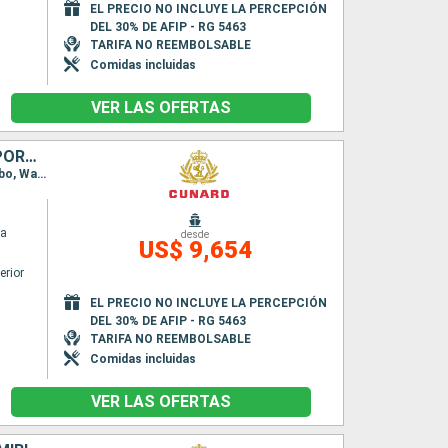
EL PRECIO NO INCLUYE LA PERCEPCIÓN
DEL 30% DE AFIP - RG 5463
TARIFA NO REEMBOLSABLE
Comidas incluidas
VER LAS OFERTAS
SINGAPUR, MAURICE, NAMIBIA, REINO UNIDO, SUDAFRICA, SENEGAL, PORTUGAL
Itinerario : Singapur, Ile Maurice, Isla de la Reunion, Durban, Puerto Elizabeth, Ciudad del Cabo, Walvis Bay, Dakar, Santa Cruz de Tenerife, Madeira, Southampton
ia
desde
US$ 9,654
erior
EL PRECIO NO INCLUYE LA PERCEPCIÓN
DEL 30% DE AFIP - RG 5463
TARIFA NO REEMBOLSABLE
Comidas incluidas
VER LAS OFERTAS