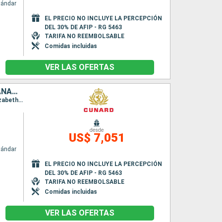
tándar
EL PRECIO NO INCLUYE LA PERCEPCIÓN
DEL 30% DE AFIP - RG 5463
TARIFA NO REEMBOLSABLE
Comidas incluidas
VER LAS OFERTAS
SINGAPUR, MAURICE, MALASIA, SUDAFRICA, SAN VINCENT Y LAS GRANADINAS, ESPAÑA, PORTUGAL, REINO UNIDO
Itinerario : Singapur, Port Kelang, Penang, Ile Maurice, Isla de la Reunion, Durban, Puerto Elizabeth, Ciudad del Cabo, Santo Vincente, Gran Canarias, Madeira, Southampton
desde
US$ 7,051
tándar
EL PRECIO NO INCLUYE LA PERCEPCIÓN
DEL 30% DE AFIP - RG 5463
TARIFA NO REEMBOLSABLE
Comidas incluidas
VER LAS OFERTAS