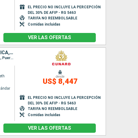
n
EL PRECIO NO INCLUYE LA PERCEPCIÓN
DEL 30% DE AFIP - RG 5463
TARIFA NO REEMBOLSABLE
Comidas incluidas
VER LAS OFERTAS
REINO UNIDO, PORTUGAL, SAN VINCENT Y LAS GRANADINAS, SUDAFRICA, MAURICE, MALASIA, SINGAPUR, CHINA
Itinerario : Southampton, Lisboa, Santa Cruz de Tenerife, Santo Vincente, Ciudad del Cabo, Puerto Elizabeth, Durban, Isla de la Reunion, Ile Maurice, Penang, Port Kelang, Singapur, Hong Kong
eth
desde
US$ 8,447
tándar
n
EL PRECIO NO INCLUYE LA PERCEPCIÓN
DEL 30% DE AFIP - RG 5463
TARIFA NO REEMBOLSABLE
Comidas incluidas
VER LAS OFERTAS