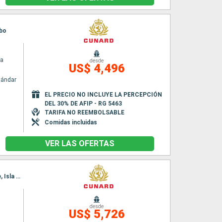
abo
ia
desde
US$ 4,496
tándar
EL PRECIO NO INCLUYE LA PERCEPCIÓN
DEL 30% DE AFIP - RG 5463
TARIFA NO REEMBOLSABLE
Comidas incluidas
VER LAS OFERTAS
Itinerario : Hong Kong, Laem Chabang, Ko Samui, Singapur, Port Kelang, Penang, Ile Maurice, Isla de la Reunion, Durban, Puerto Elizabeth, Ciudad del Cabo
desde
US$ 5,726