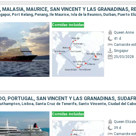
Comidas incluidas
Queen Anne
41 d
Camarote es
Singapur
25/03/2028
Comidas incluidas
Queen Elizab
39 d
Camarote es