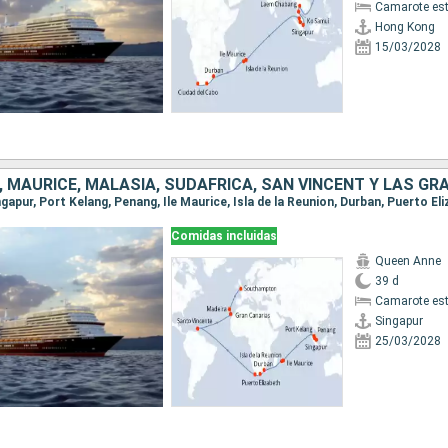
Camarote es
Hong Kong
15/03/2028
Comidas incluidas
Queen Anne
39 d
Camarote es
Singapur
25/03/2028