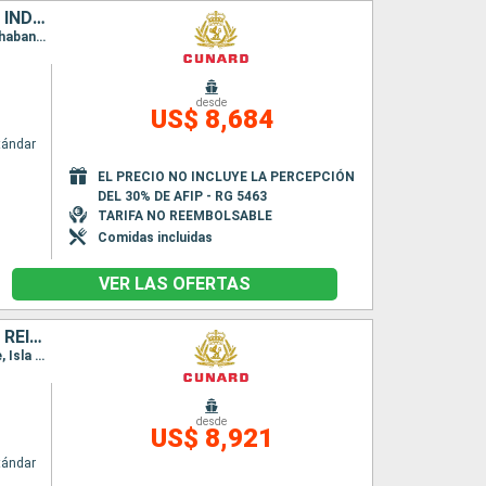
SUDAFRICA, AUSTRALIA, MALASIA, FILIPINAS, TAILANDIA, SINGAPUR, INDONESIA, MAURICE, CHINA
Itinerario : Sidney, Brisbane, Airlie Beach, Yorkeys Knob, Bitung, Manila, Hong Kong, Laem Chabang, Ko Samui, Singapur, Port Kelang, Penang, Ile Maurice, Isla de la Reunion, Durban, Puerto Elizabeth, Ciudad del Cabo
desde
US$ 8,684
tándar
EL PRECIO NO INCLUYE LA PERCEPCIÓN
DEL 30% DE AFIP - RG 5463
TARIFA NO REEMBOLSABLE
Comidas incluidas
VER LAS OFERTAS
SUDAFRICA, SAN VINCENT Y LAS GRANADINAS, MALASIA, TAILANDIA, REINO UNIDO, PORTUGAL, SINGAPUR, ESPAÑA, CHINA, MAURICE
Itinerario : Hong Kong, Laem Chabang, Ko Samui, Singapur, Port Kelang, Penang, Ile Maurice, Isla de la Reunion, Durban, Puerto Elizabeth, Ciudad del Cabo, Santo Vincente, Gran Canarias, Madeira, Southampton
desde
US$ 8,921
tándar