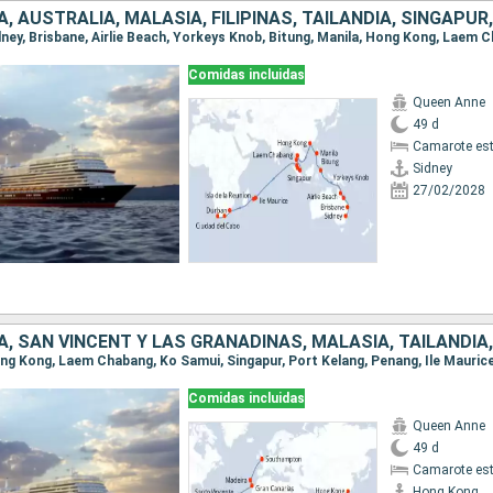
Comidas incluidas
Queen Anne
49 d
Camarote es
Sidney
27/02/2028
Comidas incluidas
Queen Anne
49 d
Camarote es
Hong Kong