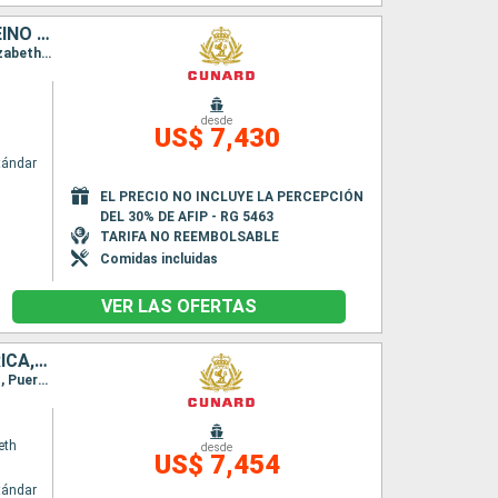
SINGAPUR, MALASIA, MAURICE, SAN VINCENT Y LAS GRANADINAS, REINO UNIDO, SUDAFRICA, ESPAÑA, PORTUGAL, ALEMANIA
Itinerario : Singapur, Port Kelang, Penang, Ile Maurice, Isla de la Reunion, Durban, Puerto Elizabeth, Ciudad del Cabo, Santo Vincente, Gran Canarias, Madeira, Southampton, Hamburgo
desde
US$ 7,430
tándar
EL PRECIO NO INCLUYE LA PERCEPCIÓN
DEL 30% DE AFIP - RG 5463
TARIFA NO REEMBOLSABLE
Comidas incluidas
VER LAS OFERTAS
REINO UNIDO, PORTUGAL, SAN VINCENT Y LAS GRANADINAS, SUDAFRICA, MAURICE, MALASIA, SINGAPUR
Itinerario : Southampton, Lisboa, Santa Cruz de Tenerife, Santo Vincente, Ciudad del Cabo, Puerto Elizabeth, Durban, Isla de la Reunion, Ile Maurice, Penang, Port Kelang, Singapur
eth
desde
US$ 7,454
tándar