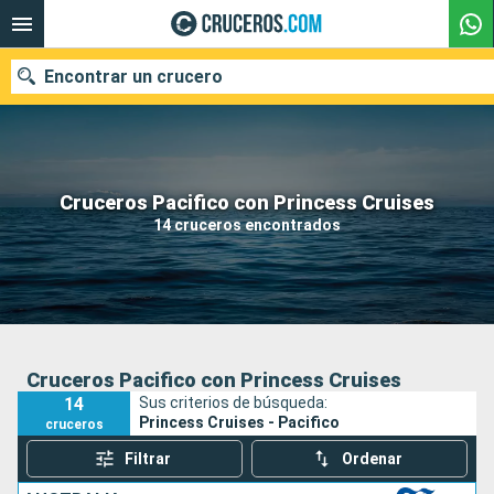
Encontrar un crucero
Nuestros destinos
Cruceros Pacifico con Princess Cruises
14 cruceros encontrados
Fecha de salida
Puertos
Compañías
Buscar
Cruceros Pacifico con Princess Cruises
14
Sus criterios de búsqueda:
Princess Cruises - Pacifico
cruceros
Filtrar
Ordenar