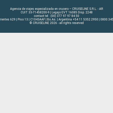
Agencia de viajes especializada en crucero – CRUISELINE S.R.L. - AR
CUIT 33-71458200-9 | Legajo EVT 16085 Disp. 2248
contact tel : (00) 377 97 97 84 50
rrientes 629 | Piso 13 | C1043AAF | Bs.As. | Argentina +54 11 5352.2950 | 0800.345
© CRUISELINE 2026 - all rights reserved