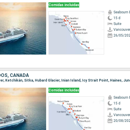
Comidas incluidas
Seabourn 
15 d
Suite
Vancouve
26/05/20
DOS, CANADÁ
Comidas incluidas
Seabourn 
15 d
Suite
Vancouve
20/08/20