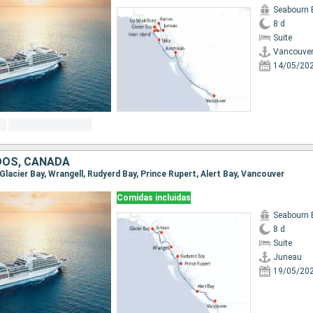
Seabourn 
8 d
Suite
Vancouve
14/05/20
DOS, CANADÁ
, Glacier Bay, Wrangell, Rudyerd Bay, Prince Rupert, Alert Bay, Vancouver
Comidas incluidas
Seabourn 
8 d
Suite
Juneau
19/05/20