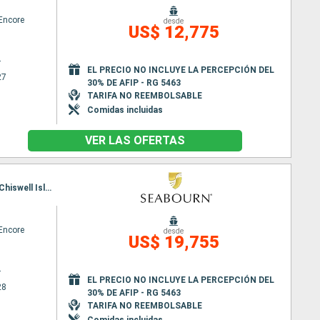
Encore
desde
US$ 12,775
r
EL PRECIO NO INCLUYE LA PERCEPCIÓN DEL
27
30% DE AFIP - RG 5463
TARIFA NO REEMBOLSABLE
Comidas incluidas
VER LAS OFERTAS
Itinerario : Vancouver, Ketchikán, Sitka, Petersburg, Haines, Inian Island, Hubard Glacier, Valdez, Chiswell Islands, Holgate Glacier, College Fjord, Whittier, Harriman Fjord, Hubard Glacier, Juneau, Endicott, Wrangell, Rudyerd Bay, Prince Rupert, Alert Bay, Vancouver
Encore
desde
US$ 19,755
r
EL PRECIO NO INCLUYE LA PERCEPCIÓN DEL
28
30% DE AFIP - RG 5463
TARIFA NO REEMBOLSABLE
Comidas incluidas