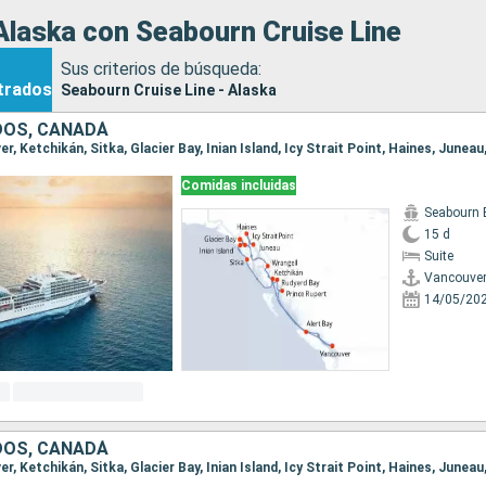
Alaska con Seabourn Cruise Line
Sus criterios de búsqueda:
trados
Seabourn Cruise Line - Alaska
DOS, CANADÁ
Comidas incluidas
Seabourn 
15 d
Suite
Vancouve
14/05/20
DOS, CANADÁ