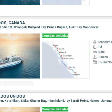
DOS, CANADÁ
, Endicott, Wrangell, Rudyerd Bay, Prince Rupert, Alert Bay, Vancouver
Comidas incluidas
Seabourn 
8 d
Suite
Juneau
02/06/20
ADOS UNIDOS
er, Ketchikán, Sitka, Glacier Bay, Inian Island, Icy Strait Point, Haines, Juneau
Comidas incluidas