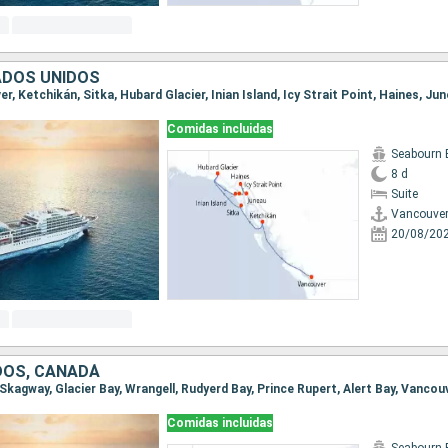
ADOS UNIDOS
er, Ketchikán, Sitka, Hubard Glacier, Inian Island, Icy Strait Point, Haines, Ju
Comidas incluidas
Seabourn 
8 d
Suite
Vancouve
20/08/20
DOS, CANADÁ
, Skagway, Glacier Bay, Wrangell, Rudyerd Bay, Prince Rupert, Alert Bay, Vancou
Comidas incluidas