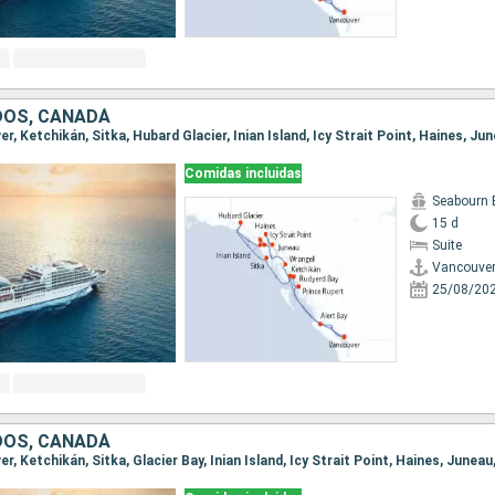
DOS, CANADÁ
Comidas incluidas
Seabourn 
15 d
Suite
Vancouve
25/08/20
DOS, CANADÁ