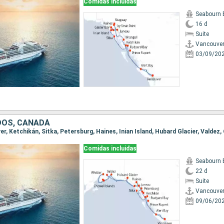
Comidas incluidas
Seabourn 
16 d
Suite
Vancouve
03/09/20
DOS, CANADÁ
Comidas incluidas
Seabourn 
22 d
Suite
Vancouve
09/06/20