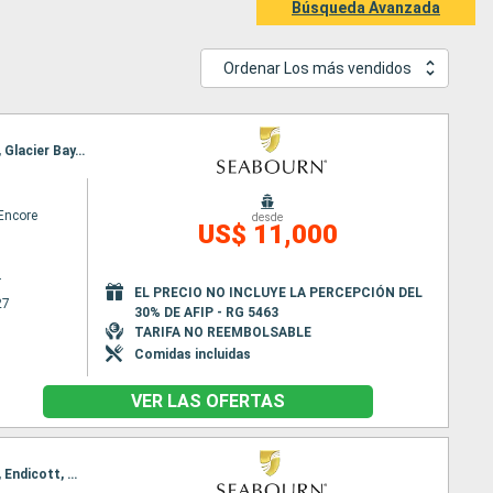
Búsqueda Avanzada
Ordenar Los más vendidos
Itinerario : Vancouver, Ketchikán, Sitka, Glacier Bay, Inian Island, Icy Strait Point, Haines, Juneau, Glacier Bay, Wrangell, Rudyerd Bay, Prince Rupert, Alert Bay, Vancouver
Encore
desde
US$ 11,000
r
EL PRECIO NO INCLUYE LA PERCEPCIÓN DEL
27
30% DE AFIP - RG 5463
TARIFA NO REEMBOLSABLE
Comidas incluidas
VER LAS OFERTAS
Itinerario : Vancouver, Ketchikán, Sitka, Glacier Bay, Inian Island, Icy Strait Point, Haines, Juneau, Endicott, Wrangell, Rudyerd Bay, Prince Rupert, Alert Bay, Vancouver