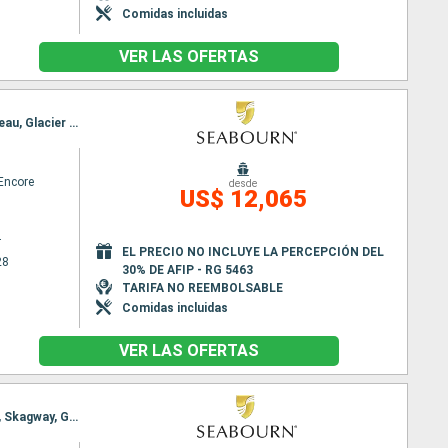
Comidas incluidas
VER LAS OFERTAS
Itinerario : Vancouver, Ketchikán, Sitka, Hubard Glacier, Inian Island, Icy Strait Point, Haines, Juneau, Glacier Bay, Wrangell, Rudyerd Bay, Prince Rupert, Alert Bay, Vancouver
Encore
desde
US$ 12,065
r
EL PRECIO NO INCLUYE LA PERCEPCIÓN DEL
28
30% DE AFIP - RG 5463
TARIFA NO REEMBOLSABLE
Comidas incluidas
VER LAS OFERTAS
Itinerario : Vancouver, Ketchikán, Sitka, Glacier Bay, Inian Island, Icy Strait Point, Haines, Juneau, Skagway, Glacier Bay, Wrangell, Rudyerd Bay, Prince Rupert, Alert Bay, Vancouver