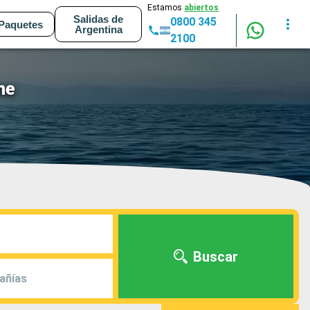
Estamos
abiertos
Salidas de
0800 345
Paquetes
Argentina
2100
ne
Buscar
añías