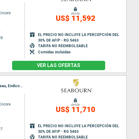
Encore
desde
US$ 11,592
r
EL PRECIO NO INCLUYE LA PERCEPCIÓN DEL
28
30% DE AFIP - RG 5463
TARIFA NO REEMBOLSABLE
Comidas incluidas
VER LAS OFERTAS
Itinerario : Vancouver, Ketchikán, Sitka, Hubard Glacier, Inian Island, Icy Strait Point, Haines, Juneau, Endicott, Wrangell, Rudyerd Bay, Prince Rupert, Alert Bay, Vancouver
Encore
desde
US$ 11,710
r
EL PRECIO NO INCLUYE LA PERCEPCIÓN DEL
27
30% DE AFIP - RG 5463
TARIFA NO REEMBOLSABLE