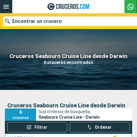
Encontrar un crucero
Nuestros destinos
Cruceros Seabourn Cruise Line desde Darwin
6 cruceros encontrados
Fecha de salida
Puertos
Compañías
Buscar
Cruceros Seabourn Cruise Line desde Darwin
6
Sus criterios de búsqueda:
Seabourn Cruise Line - Darwin
cruceros
Filtrar
Ordenar