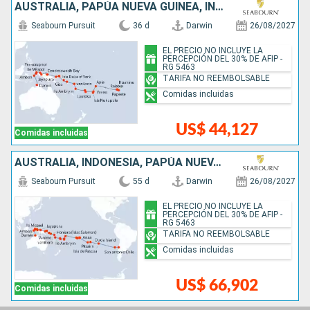
AUSTRALIA, PAPÚA NUEVA GUINEA, INDONESIA, ISLAS SALOMON, VANUATU, FIDJI (ISLAS), TONGA, SAMOA, ILES COOK, FRANCIA
Seabourn Pursuit
36 d
Darwin
26/08/2027
EL PRECIO NO INCLUYE LA
PERCEPCIÓN DEL 30% DE AFIP -
RG 5463
TARIFA NO REEMBOLSABLE
Comidas incluidas
US$ 44,127
Comidas incluidas
AUSTRALIA, INDONESIA, PAPÚA NUEVA GUINEA, ISLAS SALOMON, VANUATU, FIDJI (ISLAS), TONGA, SAMOA, ILES COOK, FRANCIA, REINO UNIDO, CHILE
Seabourn Pursuit
55 d
Darwin
26/08/2027
EL PRECIO NO INCLUYE LA
PERCEPCIÓN DEL 30% DE AFIP -
RG 5463
TARIFA NO REEMBOLSABLE
Comidas incluidas
US$ 66,902
Comidas incluidas