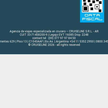
Agencia de viajes especializada en crucero – CRUISELINE S.R.L. - AR
CUIT 33-71458200-9 | Legajo EVT 16085 Disp. 2248
contact tel : (00) 377 97 97 84 50
rrientes 629 | Piso 13 | C1043AAF | Bs.As. | Argentina +54 11 5352.2950 | 0800.345
© CRUISELINE 2026 - all rights reserved