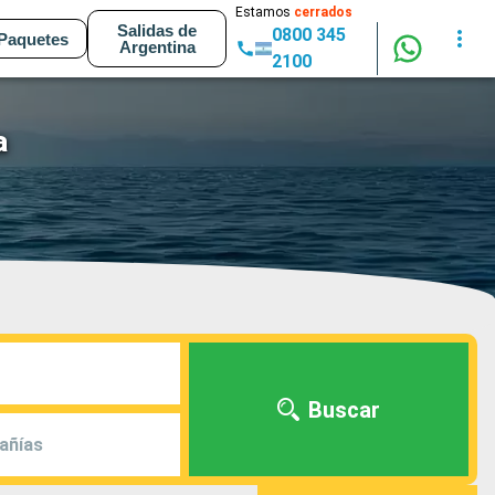
Estamos
cerrados
Salidas de
0800 345
Paquetes
Argentina
2100
a
Buscar
añías