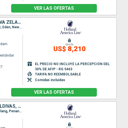
VER LAS OFERTAS
AUSTRALIA, PAPÚA NUEVA GUINEA, VANUATU, FIDJI (ISLAS), TONGA, NUEVA ZELANDA
Itinerario : Sidney, Philip Island, Melbourne, Burnie, Adelaide, Isla del Canguro, Hobart, Port Arthur, Eden, Newcastle, Sidney, Moreton island, Townsville, Cairns, Alotau, kiriwina Island, Rabaul, Honiara (Islas Salomon), Luganville, Port Vila, Mystery Island, Lautoka, Suva, Nukualofa, Waitangi, Auckland
rdam
desde
US$ 8,210
estándar
EL PRECIO NO INCLUYE LA PERCEPCIÓN DEL
27
30% DE AFIP - RG 5463
TARIFA NO REEMBOLSABLE
Comidas incluidas
VER LAS OFERTAS
AUSTRALIA, INDONESIA, SINGAPUR, MALASIA, TAILANDIA, SRI LANKA, MALDIVAS, MAURICE, FRANCIA, SUDAFRICA
Itinerario : Sidney, Airlie Beach, Townsville, Darwin, Benoa, Surabaya, Semarang, Singapur, Port Kelang, Penang, Phuket, Hambantota, Colombo, Male, Ile Maurice, La possession, Puerto Elizabeth, Ciudad del Cabo