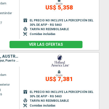
rdam
desde
US$ 5,358
estándar
EL PRECIO NO INCLUYE LA PERCEPCIÓN DEL
27
30% DE AFIP - RG 5463
TARIFA NO REEMBOLSABLE
Comidas incluidas
VER LAS OFERTAS
CHINA, VIETNAM, CAMBOYA, TAILANDIA, FILIPINAS, PAPÚA NUEVA GUINEA, AUSTRALIA, INDONESIA, SINGAPUR
Itinerario : Hong Kong, Baia de Halong, Da Nang, Phu My, Sihanoukville, Bangkok, Ko Samui, Singapur, Puerto Princesa, Bitung, Jayapura, Rabaul, kiriwina Island, Townsville, Cairns, Darwin, Komodo, Benoa, Singapur
rdam
desde
US$ 7,381
exterior
g
EL PRECIO NO INCLUYE LA PERCEPCIÓN DEL
26
30% DE AFIP - RG 5463
TARIFA NO REEMBOLSABLE
Comidas incluidas