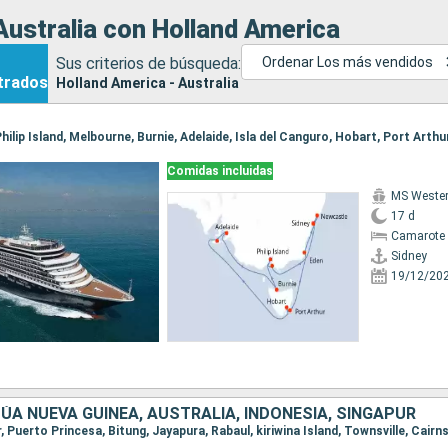
ustralia con Holland America
Sus criterios de búsqueda:
Ordenar Los más vendidos
trados
Holland America - Australia
Comidas incluidas
MS Weste
17 d
Camarote 
Sidney
19/12/20
PÚA NUEVA GUINEA, AUSTRALIA, INDONESIA, SINGAPUR