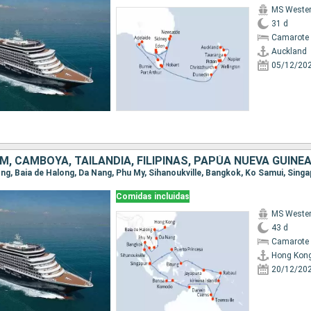
MS Weste
31 d
Camarote 
Auckland
05/12/20
Comidas incluidas
MS Weste
43 d
Camarote 
Hong Kon
20/12/20