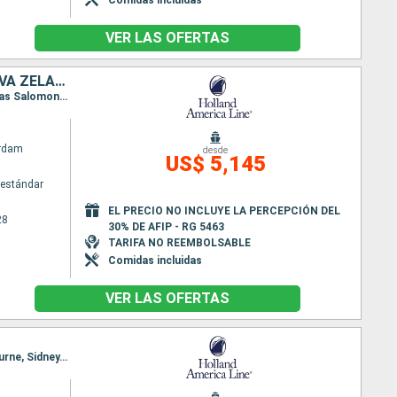
VER LAS OFERTAS
AUSTRALIA, PAPÚA NUEVA GUINEA, VANUATU, FIDJI (ISLAS), TONGA, NUEVA ZELANDA
Itinerario : Sidney, Moreton island, Townsville, Cairns, Alotau, kiriwina Island, Rabaul, Honiara (Islas Salomon), Luganville, Port Vila, Mystery Island, Lautoka, Suva, Nukualofa, Waitangi, Auckland
rdam
desde
US$ 5,145
estándar
EL PRECIO NO INCLUYE LA PERCEPCIÓN DEL
28
30% DE AFIP - RG 5463
TARIFA NO REEMBOLSABLE
Comidas incluidas
VER LAS OFERTAS
Itinerario : Auckland, Tauranga, Napier, Wellington, Picton, Christchurch, Dunedin, Hobart, Melbourne, Sidney, Philip Island, Melbourne, Burnie, Adelaide, Isla del Canguro, Hobart, Port Arthur, Eden, Newcastle, Sidney