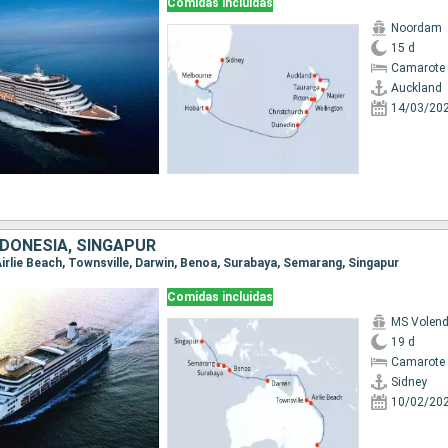
Comidas incluidas
Noordam
15 d
Camarote 
Auckland
14/03/20
NDONESIA, SINGAPUR
, Airlie Beach, Townsville, Darwin, Benoa, Surabaya, Semarang, Singapur
Comidas incluidas
MS Volen
19 d
Camarote 
Sidney
10/02/20