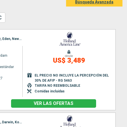
Búsqueda Avanzada
Itinerario : Sidney, Philip Island, Melbourne, Burnie, Adelaide, Isla del Canguro, Hobart, Port Arthur, Eden, Newcastle, Sidney
rdam
desde
US$ 3,489
estándar
EL PRECIO NO INCLUYE LA PERCEPCIÓN DEL
27
30% DE AFIP - RG 5463
TARIFA NO REEMBOLSABLE
Comidas incluidas
VER LAS OFERTAS
Itinerario : Singapur, Puerto Princesa, Bitung, Jayapura, Rabaul, kiriwina Island, Townsville, Cairns, Darwin, Komodo, Benoa, Singapur