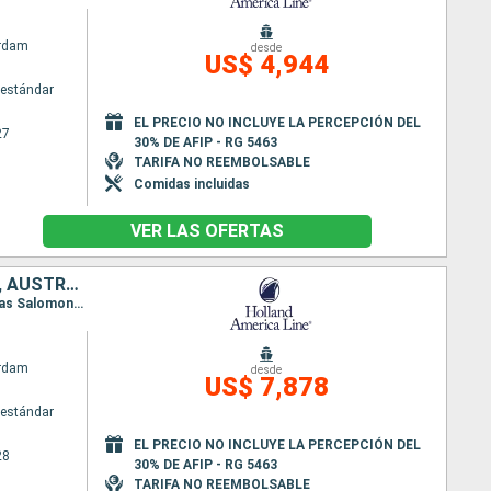
rdam
desde
US$ 4,944
estándar
EL PRECIO NO INCLUYE LA PERCEPCIÓN DEL
27
30% DE AFIP - RG 5463
TARIFA NO REEMBOLSABLE
Comidas incluidas
VER LAS OFERTAS
PAPÚA NUEVA GUINEA, VANUATU, FIDJI (ISLAS), TONGA, NUEVA ZELANDA, AUSTRALIA
Itinerario : Sidney, Moreton island, Townsville, Cairns, Alotau, kiriwina Island, Rabaul, Honiara (Islas Salomon), Luganville, Port Vila, Mystery Island, Lautoka, Suva, Nukualofa, Waitangi, Auckland, Tauranga, Napier, Wellington, Picton, Christchurch, Dunedin, Hobart, Melbourne, Sidney
rdam
desde
US$ 7,878
estándar
EL PRECIO NO INCLUYE LA PERCEPCIÓN DEL
28
30% DE AFIP - RG 5463
TARIFA NO REEMBOLSABLE