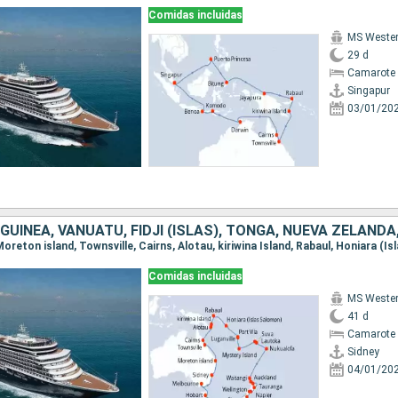
Comidas incluidas
MS Weste
29 d
Camarote 
Singapur
03/01/20
Comidas incluidas
MS Weste
41 d
Camarote 
Sidney
04/01/20