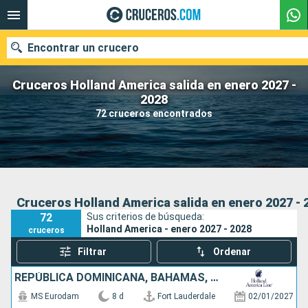
Encontrar un crucero
Cruceros Holland America salida en enero 2027 -
2028
72 cruceros encontrados
Nuestros destinos
Fecha de salida
Puertos
Compañías
Cruceros Holland America salida en enero 2027 - 
72
Sus criterios de búsqueda:
Buscar
Holland America - enero 2027 - 2028
cruceros
Filtrar
Ordenar
REPÚBLICA DOMINICANA, BAHAMAS, ESTADOS UNIDOS
MS Eurodam
8 d
Fort Lauderdale
02/01/2027