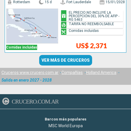
Rotterdam
15 d
Fort Lauderdale
15/01/2028
EL PRECIO NO INCLUYE LA
PERCEPCIÓN DEL 30% DE AFIP -
RG 5463
TARIFA NO REEMBOLSABLE
Comidas incluidas
US$ 2,371
Comidas incluidas
VER MÁS DE CRUCEROS
Cruceros www.crucero.com.ar
Compañías
Holland America
Salida en enero 2027 - 2028
CRUCERO.COM.AR
Barcos más populares
MSC World Europa