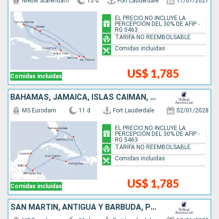
Nieuw Statendam
15 d
Fort Lauderdale
17/01/2027
EL PRECIO NO INCLUYE LA
PERCEPCIÓN DEL 30% DE AFIP -
RG 5463
TARIFA NO REEMBOLSABLE
Comidas incluidas
US$ 1,785
Comidas incluidas
BAHAMAS, JAMAICA, ISLAS CAIMÁN, HONDURAS, BELICE, MÉXICO, ESTADOS UNIDOS
MS Eurodam
11 d
Fort Lauderdale
02/01/2028
EL PRECIO NO INCLUYE LA
PERCEPCIÓN DEL 30% DE AFIP -
RG 5463
TARIFA NO REEMBOLSABLE
Comidas incluidas
US$ 1,785
Comidas incluidas
SAN MARTÍN, ANTIGUA Y BARBUDA, PUERTO RICO, BAHAMAS, ESTADOS UNIDOS