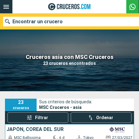
Encontrar un crucero
Nuestros destinos
Cruceros asia con MSC Cruceros
23 cruceros encontrados
Fecha de salida
Puertos
Compañías
Buscar
23
Sus criterios de búsqueda:
MSC Cruceros - asia
cruceros
Filtrar
Ordenar
JAPÓN, COREA DEL SUR
MSC Bellissima
6 d
Tokyo
27/03/2027