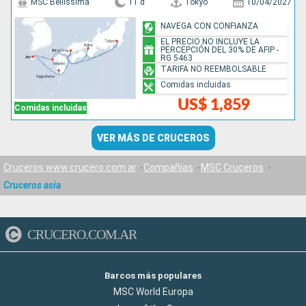
MSC Bellissima
11 d
Tokyo
10/04/2027
NAVEGA CON CONFIANZA
EL PRECIO NO INCLUYE LA
PERCEPCIÓN DEL 30% DE AFIP -
RG 5463
TARIFA NO REEMBOLSABLE
Comidas incluidas
US$ 1,859
Comidas incluidas
VER MÁS DE CRUCEROS
Cruceros www.crucero.com.ar
Compañías
MSC Cruceros
Cruceros asia
CRUCERO.COM.AR
Barcos más populares
MSC World Europa