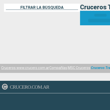
Cruceros 
FILTRAR LA BÚSQUEDA
Cruceros www.crucero.com.ar
Compañías
MSC Cruceros
Cruceros Tra
CRUCERO.COM.AR