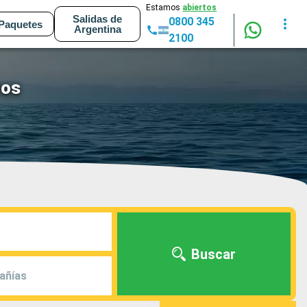
Estamos
abiertos
Salidas de
0800 345
Paquetes
Argentina
2100
ros
Buscar
añías