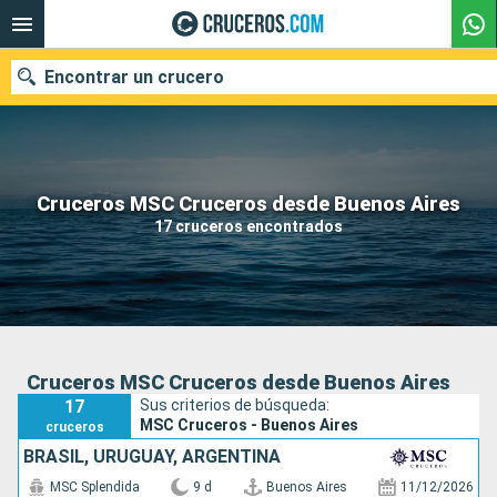
Encontrar un crucero
Nuestros destinos
Cruceros MSC Cruceros desde Buenos Aires
17 cruceros encontrados
Fecha de salida
Puertos
Compañías
Buscar
Cruceros MSC Cruceros desde Buenos Aires
17
Sus criterios de búsqueda:
MSC Cruceros - Buenos Aires
cruceros
BRASIL, URUGUAY, ARGENTINA
MSC Splendida
9 d
Buenos Aires
11/12/2026