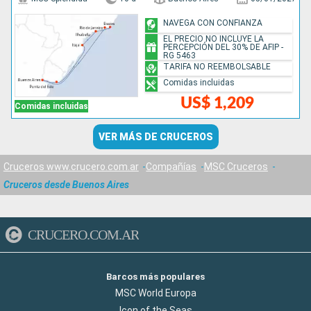
NAVEGA CON CONFIANZA
EL PRECIO NO INCLUYE LA
PERCEPCIÓN DEL 30% DE AFIP -
RG 5463
TARIFA NO REEMBOLSABLE
Comidas incluidas
US$ 1,209
Comidas incluidas
VER MÁS DE CRUCEROS
Cruceros www.crucero.com.ar
Compañías
MSC Cruceros
Cruceros desde Buenos Aires
CRUCERO.COM.AR
Barcos más populares
MSC World Europa
Icon of the Seas