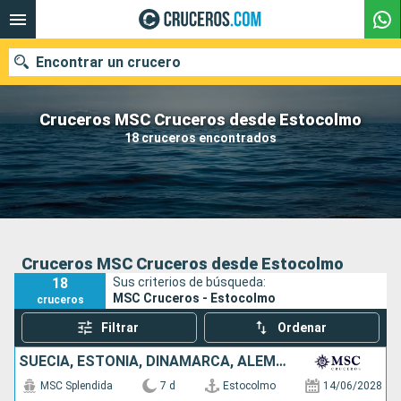
Encontrar un crucero
Cruceros MSC Cruceros desde Estocolmo
18 cruceros encontrados
Nuestros destinos
Fecha de salida
Puertos
Compañías
Cruceros MSC Cruceros desde Estocolmo
18
Sus criterios de búsqueda:
Buscar
MSC Cruceros - Estocolmo
cruceros
Filtrar
Ordenar
SUECIA, ESTONIA, DINAMARCA, ALEMANIA
MSC Splendida
7 d
Estocolmo
14/06/2028