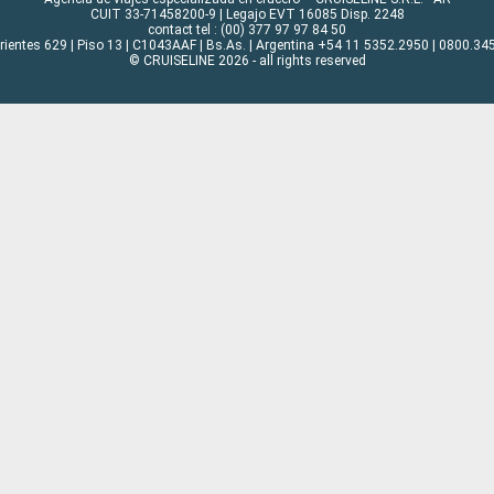
CUIT 33-71458200-9 | Legajo EVT 16085 Disp. 2248
contact tel : (00) 377 97 97 84 50
rrientes 629 | Piso 13 | C1043AAF | Bs.As. | Argentina +54 11 5352.2950 | 0800.345
© CRUISELINE 2026 - all rights reserved