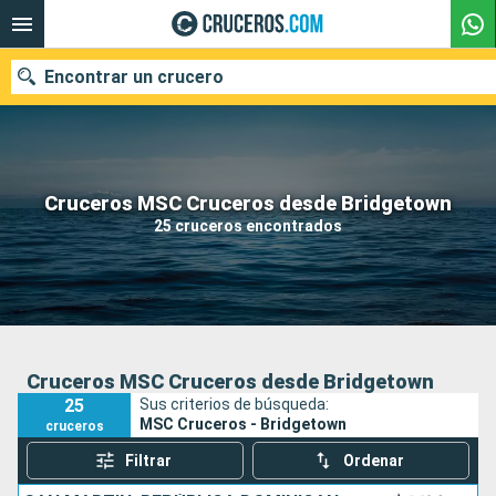
Encontrar un crucero
Nuestros destinos
Cruceros MSC Cruceros desde Bridgetown
25 cruceros encontrados
Fecha de salida
Puertos
Compañías
Buscar
Cruceros MSC Cruceros desde Bridgetown
25
Sus criterios de búsqueda:
MSC Cruceros - Bridgetown
cruceros
Filtrar
Ordenar