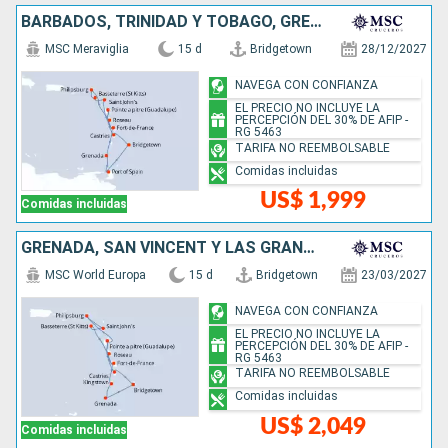
BARBADOS, TRINIDAD Y TOBAGO, GRENADA, DOMINICA, SAN MARTÍN, ANTIGUA Y BARBUDA, SANTA LUCIA
MSC Meraviglia
15 d
Bridgetown
28/12/2027
NAVEGA CON CONFIANZA
EL PRECIO NO INCLUYE LA
PERCEPCIÓN DEL 30% DE AFIP -
RG 5463
TARIFA NO REEMBOLSABLE
Comidas incluidas
US$ 1,999
Comidas incluidas
GRENADA, SAN VINCENT Y LAS GRANADINAS, SAN MARTÍN, ANTIGUA Y BARBUDA, DOMINICA, SANTA LUCIA, BARBADOS
MSC World Europa
15 d
Bridgetown
23/03/2027
NAVEGA CON CONFIANZA
EL PRECIO NO INCLUYE LA
PERCEPCIÓN DEL 30% DE AFIP -
RG 5463
TARIFA NO REEMBOLSABLE
Comidas incluidas
US$ 2,049
Comidas incluidas