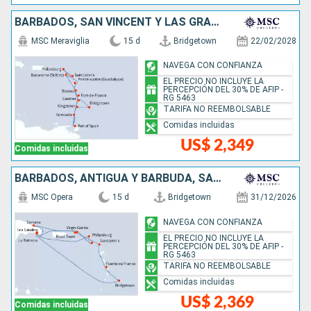
BARBADOS, SAN VINCENT Y LAS GRANADINAS, TRINIDAD Y TOBAGO, GRENADA, SAN MARTÍN, ANTIGUA Y BARBUDA, DOMINICA, SANTA LUCIA
MSC Meraviglia
15 d
Bridgetown
22/02/2028
NAVEGA CON CONFIANZA
EL PRECIO NO INCLUYE LA
PERCEPCIÓN DEL 30% DE AFIP -
RG 5463
TARIFA NO REEMBOLSABLE
Comidas incluidas
US$ 2,349
Comidas incluidas
BARBADOS, ANTIGUA Y BARBUDA, SAN MARTÍN, REPÚBLICA DOMINICANA
MSC Opera
15 d
Bridgetown
31/12/2026
NAVEGA CON CONFIANZA
EL PRECIO NO INCLUYE LA
PERCEPCIÓN DEL 30% DE AFIP -
RG 5463
TARIFA NO REEMBOLSABLE
Comidas incluidas
US$ 2,369
Comidas incluidas