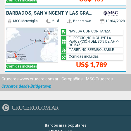
Comidas incluidas
BARBADOS, SAN VINCENT Y LAS GRANADINAS, GRENADA, SAN MARTÍN, PORTUGAL, ESPAÑA, FRANCIA, REINO UNIDO
MSC Meraviglia
21 d
Bridgetown
18/04/2028
NAVEGA CON CONFIANZA
EL PRECIO NO INCLUYE LA
PERCEPCIÓN DEL 30% DE AFIP -
RG 5463
TARIFA NO REEMBOLSABLE
Comidas incluidas
US$ 1,789
Comidas incluidas
Cruceros www.crucero.com.ar
Compañías
MSC Cruceros
Cruceros desde Bridgetown
CRUCERO.COM.AR
Barcos más populares