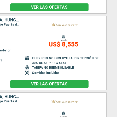
VER LAS OFERTAS
ALEMANIA, RUMANIA, AUSTRIA, BULGARIA, SERBIA, ESLOVAQUIA, CROACIA, HUNGRÍA
Itinerario : Vilshofen, Giurgiu, Passau, Rousse, Vilshofen, Linz, Vidin, Grein, Weissenkirchen, Pasaje Puerta de Hierro, Melk, Spitz, Viena, Belgrado, Weissenkirchen, Viena, Bratislava, ilok, Vukovar, Budapest, Mohacs, Budapest, Mohacs, Vukovar, Bratislava, Viena, Belgrado, Weissenkirchen, Krems, Pasaje Puerta de Hierro, Spitz, Grein, Linz, Vidin, Passau, Rousse, Vilshofen, Giurgiu, Vilshofen
desde
US$ 8,555
exterior
EL PRECIO NO INCLUYE LA PERCEPCIÓN DEL
27
30% DE AFIP - RG 5463
TARIFA NO REEMBOLSABLE
Comidas incluidas
VER LAS OFERTAS
ALEMANIA, RUMANIA, AUSTRIA, BULGARIA, SERBIA, ESLOVAQUIA, CROACIA, HUNGRÍA
Itinerario : Vilshofen, Giurgiu, Rousse, Vilshofen, Passau, Linz, Vidin, Grein, Weissenkirchen, Pasaje Puerta de Hierro, Melk, Spitz, Belgrado, Weissenkirchen, Viena, Bratislava, ilok, Vukovar, Viena, Budapest, Mohacs, Budapest, Mohacs, Vukovar, Bratislava, Viena, Belgrado, Weissenkirchen, Krems, Pasaje Puerta de Hierro, Grein, Spitz, Linz, Vidin, Passau, Rousse, Vilshofen, Giurgiu, Vilshofen