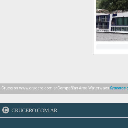
Cruceros www.crucero.com.ar
Compañías
Ama Waterways
Cruceros 
CRUCERO.COM.AR