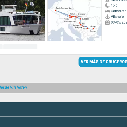
15 d
Camarote 
Vilshofen
03/05/20
VER MÁS DE CRUCERO
desde Vilshofen