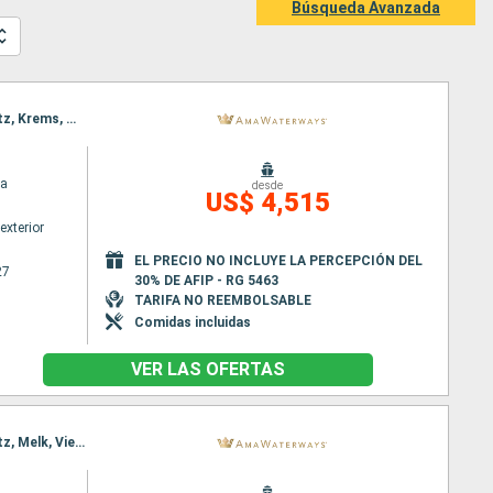
Búsqueda Avanzada
Itinerario : Vilshofen, Budapest, Passau, Budapest, Linz, Bratislava, Grein, Melk, Viena, Grein, Spitz, Krems, Melk, Viena, Dürnstein, Spitz, Linz, Viena, Bratislava, Passau, Budapest, Vilshofen, Budapest, Vilshofen
a
desde
US$ 4,515
exterior
EL PRECIO NO INCLUYE LA PERCEPCIÓN DEL
27
30% DE AFIP - RG 5463
TARIFA NO REEMBOLSABLE
Comidas incluidas
VER LAS OFERTAS
Itinerario : Vilshofen, Budapest, Passau, Budapest, Linz, Bratislava, Grein, Viena, Grein, Melk, Spitz, Melk, Viena, Krems, Dürnstein, Spitz, Linz, Viena, Bratislava, Passau, Budapest, Vilshofen, Budapest, Vilshofen