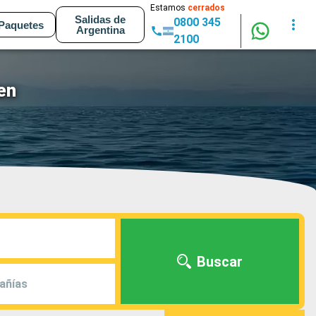
Estamos
cerrados
Salidas de
0800 345
Paquetes
Argentina
2100
en
Buscar
añías