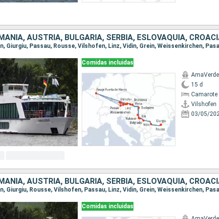
Comidas incluidas
AmaVerde
15 d
Camarote 
Vilshofen
03/05/20
Comidas incluidas
AmaVerde