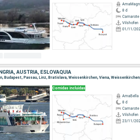
AmaMagn
8 d
Camarote 
Vilshofen
01/11/20
NGRÍA, AUSTRIA, ESLOVAQUIA
Comidas incluidas
AmaBella
8 d
Camarote 
Vilshofen
23/11/20