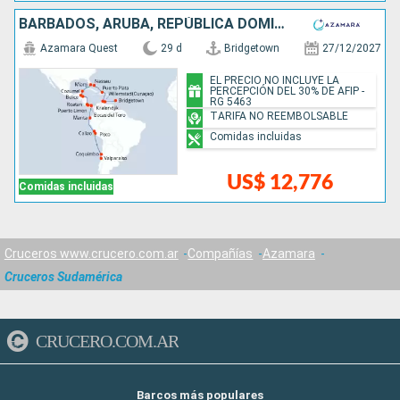
BARBADOS, ARUBA, REPÚBLICA DOMINICANA, BAHAMAS, ESTADOS UNIDOS, MÉXICO, BELICE, HONDURAS, COSTA RICA, PANAMÁ, ECUADOR, PERÚ, CHILE
Azamara Quest
29 d
Bridgetown
27/12/2027
EL PRECIO NO INCLUYE LA
PERCEPCIÓN DEL 30% DE AFIP -
RG 5463
TARIFA NO REEMBOLSABLE
Comidas incluidas
US$ 12,776
Comidas incluidas
Cruceros www.crucero.com.ar
Compañías
Azamara
Cruceros Sudamérica
CRUCERO.COM.AR
Barcos más populares