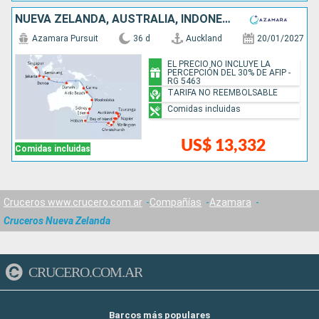
NUEVA ZELANDA, AUSTRALIA, INDONESIA, SINGAPUR
Azamara Pursuit
36 d
Auckland
20/01/2027
EL PRECIO NO INCLUYE LA
PERCEPCIÓN DEL 30% DE AFIP -
RG 5463
TARIFA NO REEMBOLSABLE
Comidas incluidas
US$ 13,332
Comidas incluidas
Cruceros www.crucero.com.ar
Compañías
Azamara
Cruceros Nueva Zelanda
CRUCERO.COM.AR
Barcos más populares