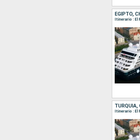
EGIPTO, C
Itinerario : E
TURQUÍA, 