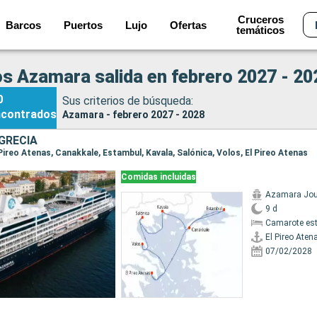
Cruceros
Barcos
Puertos
Lujo
Ofertas
temáticos
s Azamara salida en febrero 2027 - 20
0
Sus criterios de búsqueda:
ncontrados
Azamara - febrero 2027 - 2028
GRECIA
l Pireo Atenas, Canakkale, Estambul, Kavala, Salónica, Volos, El Pireo Atenas
Comidas incluidas
Azamara Jou
9 d
Camarote es
El Pireo Aten
07/02/2028