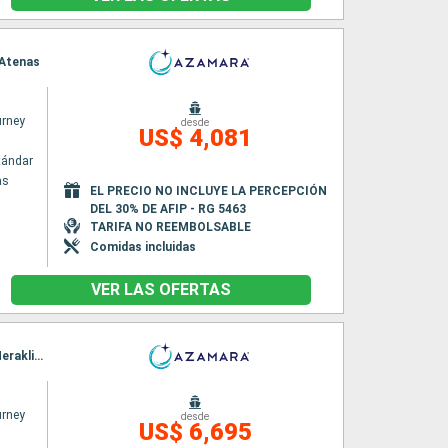
o Atenas
rney
desde
US$ 4,081
tándar
as
EL PRECIO NO INCLUYE LA PERCEPCIÓN
DEL 30% DE AFIP - RG 5463
TARIFA NO REEMBOLSABLE
Comidas incluidas
VER LAS OFERTAS
Itinerario : El Pireo Atenas, Canakkale, Estambul, Kavala, Salónica, Volos, El Pireo Atenas, Heraklion, Alejandria, Limassol, Alanya, Antalya, Rodas, El Pireo Atenas
rney
desde
US$ 6,695