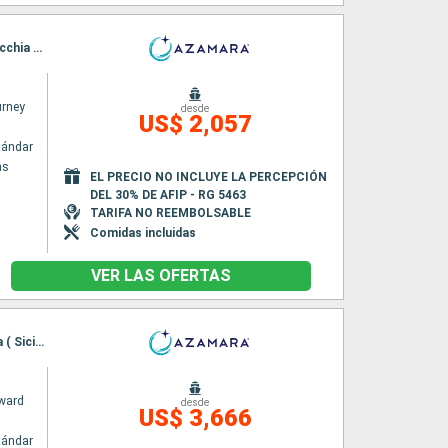
Itinerario : El Pireo Atenas, Chania, Katakolon, Siracusa ( Sicilia), Catania, Salerno, Civitavecchia - Roma
rney
desde
US$ 2,057
tándar
as
EL PRECIO NO INCLUYE LA PERCEPCIÓN
DEL 30% DE AFIP - RG 5463
TARIFA NO REEMBOLSABLE
Comidas incluidas
VER LAS OFERTAS
Itinerario : Barcelona, Palma de Mallorca, Mahon, Cagliari, La Goulette, La Valetta, Siracusa ( Sicilia), Catania, Salerno, Civitavecchia - Roma
ward
desde
US$ 3,666
tándar