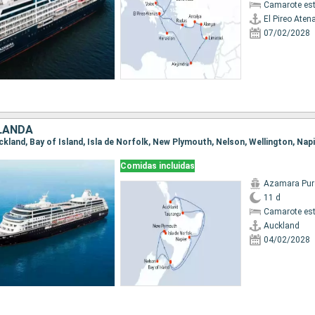
Camarote es
El Pireo Aten
07/02/2028
LANDA
Comidas incluidas
Azamara Pur
11 d
Camarote es
Auckland
04/02/2028