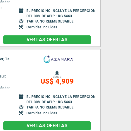
tándar
as
EL PRECIO NO INCLUYE LA PERCEPCIÓN
DEL 30% DE AFIP - RG 5463
TARIFA NO REEMBOLSABLE
Comidas incluidas
VER LAS OFERTAS
Itinerario : Auckland, Bay of Island, Isla de Norfolk, New Plymouth, Nelson, Wellington, Napier, Tauranga, Auckland
suit
desde
US$ 4,909
tándar
EL PRECIO NO INCLUYE LA PERCEPCIÓN
DEL 30% DE AFIP - RG 5463
TARIFA NO REEMBOLSABLE
Comidas incluidas
VER LAS OFERTAS