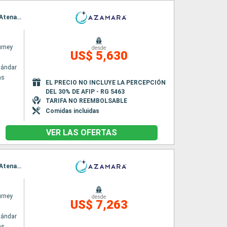
Itinerario : El Pireo Atenas, Heraklion, Alejandria, Limassol, Alanya, Antalya, Rodas, El Pireo Atenas, Chania, Katakolon, Siracusa ( Sicilia), Catania, Salerno, Civitavecchia - Roma
rney
desde
US$ 5,630
tándar
as
EL PRECIO NO INCLUYE LA PERCEPCIÓN
DEL 30% DE AFIP - RG 5463
TARIFA NO REEMBOLSABLE
Comidas incluidas
VER LAS OFERTAS
Itinerario : El Pireo Atenas, Heraklion, Alejandria, Limassol, Alanya, Antalya, Rodas, El Pireo Atenas, Chania, Katakolon, Siracusa ( Sicilia), Catania, Salerno, Civitavecchia - Roma, Pisa/Florencia (Livorno), Niza, Marsella, Palamos, Barcelona
rney
desde
US$ 7,263
tándar
as