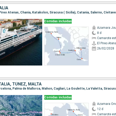
ALIA
Comidas incluidas
Azamara Jou
8 d
Camarote es
El Pireo Aten
26/02/2028
TALIA, TÚNEZ, MALTA
Comidas incluidas
Azamara On
12 d
Camarote es