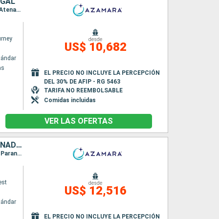
UGAL
Itinerario : El Pireo Atenas, Heraklion, Alejandria, Limassol, Alanya, Antalya, Rodas, El Pireo Atenas, Chania, Katakolon, Siracusa ( Sicilia), Catania, Salerno, Civitavecchia - Roma, Pisa/Florencia (Livorno), Niza, Marsella, Palamos, Barcelona, Palma de Mallorca, Valencia, Cartagena, Melilla, Motril, Gibraltar, Malaga, Ceuta, Sevilla, Portimao, Lisboa
rney
desde
US$ 10,682
tándar
as
EL PRECIO NO INCLUYE LA PERCEPCIÓN
DEL 30% DE AFIP - RG 5463
TARIFA NO REEMBOLSABLE
Comidas incluidas
VER LAS OFERTAS
ARGENTINA, URUGUAY, BRASIL, TRINIDAD Y TOBAGO, BARBADOS, GRENADA, SANTA LUCIA, DOMINICA, SAN MARTÍN, ESTADOS UNIDOS
Itinerario : Buenos Aires, Montevideo, Rio Grande do Sul, Porto Belo, Sao Francisco do sul, Paranagua, Santos, Ilhabella, Parati, Rio de Janeiro, Salvador de Bahia, Natal, Belem, Isla Real, Scarborough, Bridgetown, Grenada, Castries, Saint-Pierre (Martinique), Roseau, Philipsburg, Road Town, Miami
est
desde
US$ 12,516
tándar
EL PRECIO NO INCLUYE LA PERCEPCIÓN