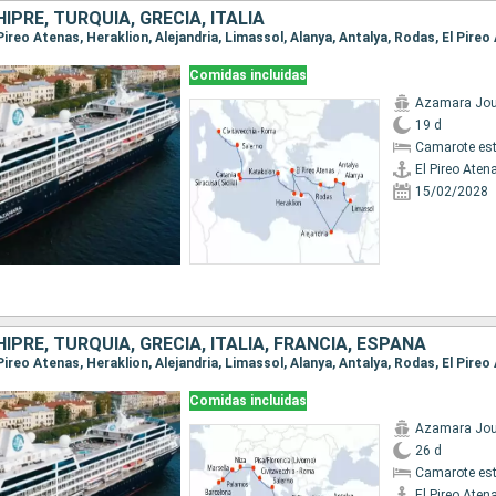
HIPRE, TURQUÍA, GRECIA, ITALIA
Comidas incluidas
Azamara Jou
19 d
Camarote es
El Pireo Aten
15/02/2028
HIPRE, TURQUÍA, GRECIA, ITALIA, FRANCIA, ESPAÑA
Comidas incluidas
Azamara Jou
26 d
Camarote es
El Pireo Aten