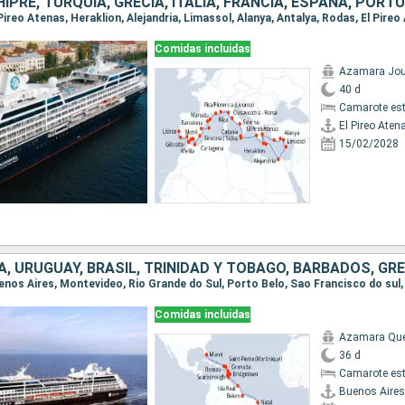
HIPRE, TURQUÍA, GRECIA, ITALIA, FRANCIA, ESPAÑA, PORT
Comidas incluidas
Azamara Jou
40 d
Camarote es
El Pireo Aten
15/02/2028
Comidas incluidas
Azamara Qu
36 d
Camarote es
Buenos Aires