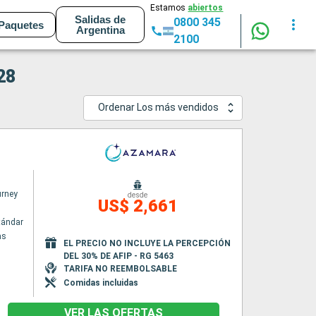
Estamos
abiertos
Salidas de
0800 345
Paquetes
Argentina
2100
28
Ordenar Los más vendidos
rney
desde
US$ 2,661
tándar
as
EL PRECIO NO INCLUYE LA PERCEPCIÓN
DEL 30% DE AFIP - RG 5463
TARIFA NO REEMBOLSABLE
Comidas incluidas
VER LAS OFERTAS