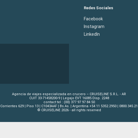
Redes Sociales
Facebook
Instagram
LinkedIn
Agencia de viajes especializada en crucero – CRUISELINE S.R.L. - AR
CUIT 33-71458200-9 | Legajo EVT 16085 Disp. 2248
contact tel : (00) 377 97 97 84 50
 Corrientes 629 | Piso 13 | C1043AAF | Bs.As. | Argentina +54 11 5352.2950 | 0800.345.21
© CRUISELINE 2026 - all rights reserved