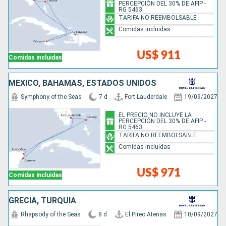
PERCEPCIÓN DEL 30% DE AFIP -
RG 5463
TARIFA NO REEMBOLSABLE
Comidas incluidas
US$ 911
Comidas incluidas
MÉXICO, BAHAMAS, ESTADOS UNIDOS
Symphony of the Seas
7 d
Fort Lauderdale
19/09/2027
EL PRECIO NO INCLUYE LA
PERCEPCIÓN DEL 30% DE AFIP -
RG 5463
TARIFA NO REEMBOLSABLE
Comidas incluidas
US$ 971
Comidas incluidas
GRECIA, TURQUÍA
Rhapsody of the Seas
8 d
El Pireo Atenas
10/09/2027