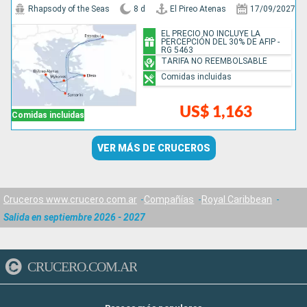
Rhapsody of the Seas
8 d
El Pireo Atenas
17/09/2027
EL PRECIO NO INCLUYE LA
PERCEPCIÓN DEL 30% DE AFIP -
RG 5463
TARIFA NO REEMBOLSABLE
Comidas incluidas
US$ 1,163
Comidas incluidas
VER MÁS DE CRUCEROS
Cruceros www.crucero.com.ar
Compañías
Royal Caribbean
Salida en septiembre 2026 - 2027
CRUCERO.COM.AR