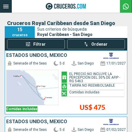
Cruceros Royal Caribbean desde San Diego
15
Sus criterios de búsqueda:
Royal Caribbean - San Diego
cruceros
Filtrar
Ordenar
ESTADOS UNIDOS, MÉXICO
Serenade of the Seas
5 d
San Diego
17/01/2027
EL PRECIO NO INCLUYE LA
PERCEPCIÓN DEL 30% DE AFIP -
RG 5463
TARIFA NO REEMBOLSABLE
Comidas incluidas
US$ 475
Comidas incluidas
ESTADOS UNIDOS, MÉXICO
Serenade of the Seas
5 d
San Diego
07/02/2027