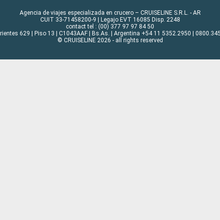
Agencia de viajes especializada en crucero – CRUISELINE S.R.L. - AR
CUIT 33-71458200-9 | Legajo EVT 16085 Disp. 2248
contact tel : (00) 377 97 97 84 50
rrientes 629 | Piso 13 | C1043AAF | Bs.As. | Argentina +54 11 5352.2950 | 0800.345
© CRUISELINE 2026 - all rights reserved