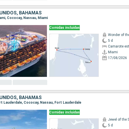
UNIDOS, BAHAMAS
Miami, Cococay, Nassau, Miami
Comidas incluidas
Wonder of th
5 d
Camarote es
Miami
17/08/2026
UNIDOS, BAHAMAS
Fort Lauderdale, Cococay, Nassau, Fort Lauderdale
Comidas incluidas
Jewel of the 
5 d