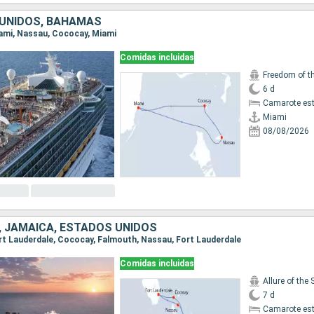
UNIDOS, BAHAMAS
Miami, Nassau, Cococay, Miami
Comidas incluidas
Freedom of t
6 d
Camarote es
Miami
08/08/2026
 JAMAICA, ESTADOS UNIDOS
Fort Lauderdale, Cococay, Falmouth, Nassau, Fort Lauderdale
Comidas incluidas
Allure of the
7 d
Camarote es