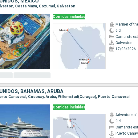
UNIDOS, MÉXICO
Galveston, Costa Maya, Cozumel, Galveston
Comidas incluidas
Mariner of th
6 d
Camarote ext
Galveston
17/08/2026
UNIDOS, BAHAMAS, ARUBA
Puerto Canaveral, Cococay, Aruba, Willemstad(Curaçao), Puerto Canaveral
Comidas incluidas
Adventure of
9 d
Camarote es
Puerto Canav