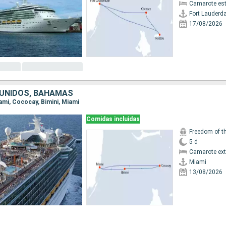
Camarote es
Fort Lauderda
17/08/2026
UNIDOS, BAHAMAS
iami, Cococay, Bimini, Miami
Comidas incluidas
Freedom of t
5 d
Camarote ext
Miami
13/08/2026