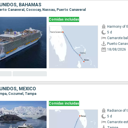
UNIDOS, BAHAMAS
Puerto Canaveral, Cococay, Nassau, Puerto Canaveral
Comidas incluidas
Harmony of t
5 d
Camarote ba
Puerto Canav
18/08/2026
UNIDOS, MÉXICO
Tampa, Cozumel, Tampa
Comidas incluidas
Radiance of 
5 d
Camarote es
Tampa