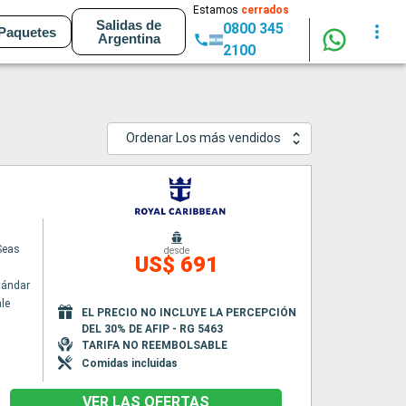
Estamos
cerrados
Salidas de
0800 345
Paquetes
Argentina
2100
Ordenar Los más vendidos
Seas
desde
US$ 691
tándar
le
EL PRECIO NO INCLUYE LA PERCEPCIÓN
DEL 30% DE AFIP - RG 5463
TARIFA NO REEMBOLSABLE
Comidas incluidas
VER LAS OFERTAS