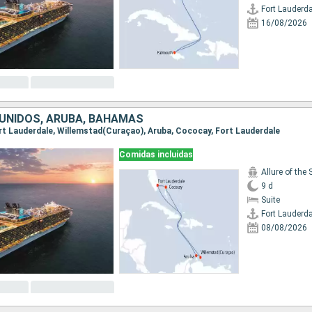
Fort Lauderda
16/08/2026
UNIDOS, ARUBA, BAHAMAS
Fort Lauderdale, Willemstad(Curaçao), Aruba, Cococay, Fort Lauderdale
Comidas incluidas
Allure of the
9 d
Suite
Fort Lauderda
08/08/2026