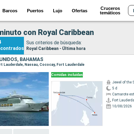
Cruceros
Barcos
Puertos
Lujo
Ofertas
temáticos
minuto con Royal Caribbean
4
Sus criterios de búsqueda:
ncontrados
Royal Caribbean - Última hora
UNIDOS, BAHAMAS
Fort Lauderdale, Nassau, Cococay, Fort Lauderdale
Comidas incluidas
Jewel of the 
5 d
Camarote es
Fort Lauderda
10/08/2026