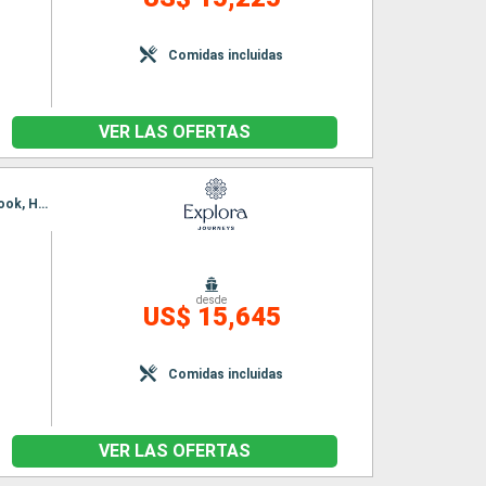
Comidas incluidas
VER LAS OFERTAS
Itinerario : Reykjavik, Isafjordhur, Pasaje de Christian Sund, Paamiut, Nanortalik, Corner Brook, Havre Saint Pierre, Quebec, |La baie, Siete Islas, Charlottetown, Sidney, Halifax, Newport, Nueva York
desde
US$ 15,645
Comidas incluidas
VER LAS OFERTAS