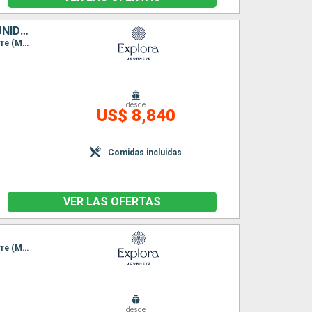
ISLANDIA, GROENLANDIA, ANTIGUA Y BARBUDA, CANADÁ, ESTADOS UNIDOS
Itinerario : Reykjavik, Pasaje de Christian Sund, Paamiut, Qaqortoq, Saint John's, Saint-Pierre (Martinique), Sidney, Halifax, Nueva York
desde
US$ 8,840
Comidas incluidas
VER LAS OFERTAS
Itinerario : Reykjavik, Pasaje de Christian Sund, Paamiut, Qaqortoq, Saint John's, Saint-Pierre (Martinique), Quebec
desde