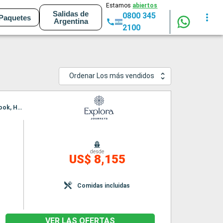
Estamos
abiertos
Salidas de
0800 345
Paquetes
Argentina
2100
Ordenar Los más vendidos
Itinerario : Reykjavik, Isafjordhur, Pasaje de Christian Sund, Paamiut, Nanortalik, Corner Brook, Havre Saint Pierre, Quebec
desde
US$ 8,155
Comidas incluidas
VER LAS OFERTAS