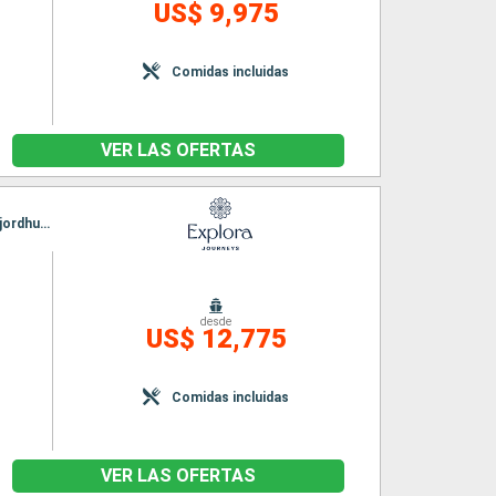
US$ 9,975
Comidas incluidas
VER LAS OFERTAS
Itinerario : Southampton, Greencastle, Stornoway, Seydisfjordhur, Akureyri, Reykjavik, Isafjordhur, Pasaje de Christian Sund, Paamiut, Nanortalik, Corner Brook, Havre Saint Pierre, Quebec
desde
US$ 12,775
n
Comidas incluidas
VER LAS OFERTAS