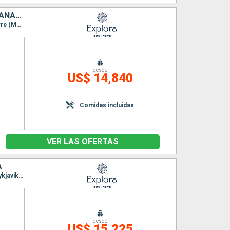
ISLANDIA, GROENLANDIA, ANTIGUA Y BARBUDA, ESTADOS UNIDOS, CANADÁ
Itinerario : Reykjavik, Pasaje de Christian Sund, Paamiut, Qaqortoq, Saint John's, Saint-Pierre (Martinique), Sidney, Halifax, Nueva York, Portland (Oregon), Saint John, Charlottetown, Islas de la Madeleine, Gaspe, Quebec
desde
US$ 14,840
Comidas incluidas
VER LAS OFERTAS
Á
Itinerario : Hamburgo, Southampton, Greencastle, Stornoway, Seydisfjordhur, Akureyri, Reykjavik, Isafjordhur, Pasaje de Christian Sund, Paamiut, Nanortalik, Corner Brook, Havre Saint Pierre, Quebec
desde
US$ 15,225