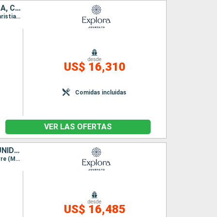
IRLANDA, REINO UNIDO, ISLANDIA, GROENLANDIA, ANTIGUA Y BARBUDA, CANADÁ
Itinerario : Southampton, Belfast, Stornoway, Akureyri, Isafjordhur, Reykjavik, Pasaje de Christian Sund, Paamiut, Qaqortoq, Saint John's, Saint-Pierre (Martinique), Quebec
desde
US$ 16,310
n
Comidas incluidas
VER LAS OFERTAS
ISLANDIA, GROENLANDIA, ANTIGUA Y BARBUDA, CANADÁ, ESTADOS UNIDOS
Itinerario : Reykjavik, Pasaje de Christian Sund, Paamiut, Qaqortoq, Saint John's, Saint-Pierre (Martinique), Quebec, |La baie, Siete Islas, Sidney, Halifax, Boston, Nueva York
desde
US$ 16,485