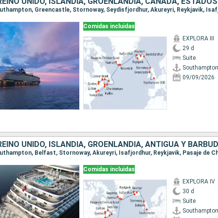
Comidas incluidas
EXPLORA III
29 d
Suite
Southampto
09/09/2026
Comidas incluidas
EXPLORA IV
30 d
Suite
Southampto