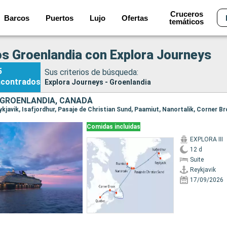
Cruceros
Barcos
Puertos
Lujo
Ofertas
temáticos
s Groenlandia con Explora Journeys
5
Sus criterios de búsqueda:
ncontrados
Explora Journeys - Groenlandia
, GROENLANDIA, CANADÁ
Comidas incluidas
EXPLORA III
12 d
Suite
Reykjavik
17/09/2026