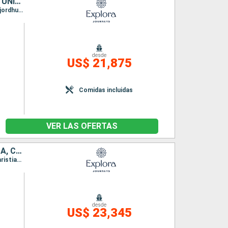
IRLANDA, REINO UNIDO, ISLANDIA, GROENLANDIA, CANADÁ, ESTADOS UNIDOS
Itinerario : Southampton, Greencastle, Stornoway, Seydisfjordhur, Akureyri, Reykjavik, Isafjordhur, Pasaje de Christian Sund, Paamiut, Nanortalik, Corner Brook, Havre Saint Pierre, Quebec, |La baie, Siete Islas, Charlottetown, Sidney, Halifax, Newport, Nueva York
desde
US$ 21,875
n
Comidas incluidas
VER LAS OFERTAS
IRLANDA, REINO UNIDO, ISLANDIA, GROENLANDIA, ANTIGUA Y BARBUDA, CANADÁ, ESTADOS UNIDOS
Itinerario : Southampton, Belfast, Stornoway, Akureyri, Isafjordhur, Reykjavik, Pasaje de Christian Sund, Paamiut, Qaqortoq, Saint John's, Saint-Pierre (Martinique), Quebec, |La baie, Siete Islas, Sidney, Halifax, Boston, Nueva York
desde
US$ 23,345
n