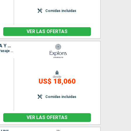
Comidas incluidas
VER LAS OFERTAS
ALEMANIA, IRLANDA, REINO UNIDO, ISLANDIA, GROENLANDIA, ANTIGUA Y BARBUDA, CANADÁ
Itinerario : Hamburgo, Southampton, Belfast, Stornoway, Akureyri, Isafjordhur, Reykjavik, Pasaje de Christian Sund, Paamiut, Qaqortoq, Saint John's, Saint-Pierre (Martinique), Quebec
desde
US$ 18,060
Comidas incluidas
VER LAS OFERTAS