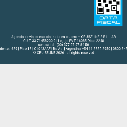
Agencia de viajes especializada en crucero – CRUISELINE S.R.L. - AR
CUIT 33-71458200-9 | Legajo EVT 16085 Disp. 2248
contact tel : (00) 377 97 97 84 50
rrientes 629 | Piso 13 | C1043AAF | Bs.As. | Argentina +54 11 5352.2950 | 0800.345
© CRUISELINE 2026 - all rights reserved