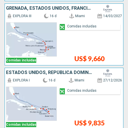
GRENADA, ESTADOS UNIDOS, FRANCIA, SAN VINCENT Y LAS GRANADINAS, BARBADOS, ANTIGUA Y BARBUDA, SANTA LUCIA
EXPLORA III
16 d
Miami
14/03/2027
Comidas incluidas
US$ 9,660
Comidas incluidas
ESTADOS UNIDOS, REPÚBLICA DOMINICANA, ANTIGUA Y BARBUDA, PUERTO RICO, SAN MARTÍN, REINO UNIDO
EXPLORA I
16 d
Miami
27/12/2026
Comidas incluidas
US$ 9,835
Comidas incluidas