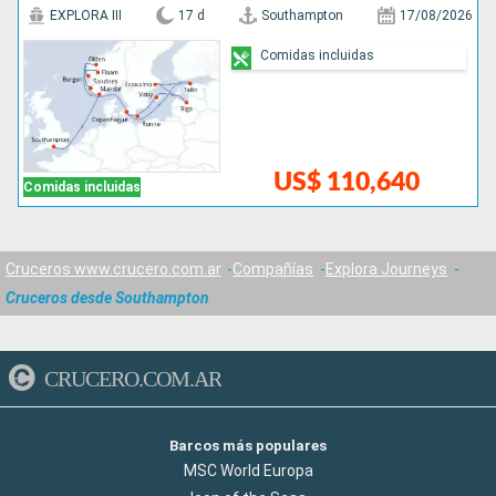
EXPLORA III
17 d
Southampton
17/08/2026
Comidas incluidas
US$ 110,640
Comidas incluidas
Cruceros www.crucero.com.ar
Compañías
Explora Journeys
Cruceros desde Southampton
CRUCERO.COM.AR
Barcos más populares
MSC World Europa