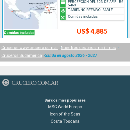
PERCEPCIÓN DEL 30% DE AFIP - RG
5463
TARIFA NO REEMBOLSABLE
Comidas incluidas
US$ 4,885
Comidas incluidas
Cruceros www.crucero.com.ar
Nuestros destinos marítimos
Cruceros Sudamérica
Salida en agosto 2026 - 2027
CRUCERO.COM.AR
Barcos más populares
MSC World Europa
Icon of the Seas
Costa Toscana