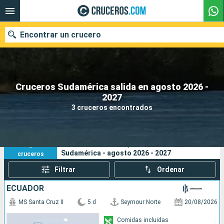
Encontrar un crucero
Cruceros Sudamérica salida en agosto 2026 -
Nuestros destinos
2027
3 cruceros encontrados
Fecha de salida
Puertos
Compañías
3
Sus criterios de búsqueda:
Sudamérica - agosto 2026 - 2027
cruceros
Buscar
Filtrar
Ordenar
ECUADOR
MS Santa Cruz II
5 d
Seymour Norte
20/08/2026
Comidas incluidas