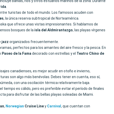
 incluye bahías, ríos y otros estuarios marinos de la zona. Durante
rida
.
entre turistas de todo el mundo. Los famosos acuden con
es
, la única reserva subtropical de Norteamérica.
Alaska que ofrece unas vistas impresionantes. Si hablamos de
xtensos bosques de la
isla del Aldmirantazgo
, las playas vírgenes
e
jazz
organizados frecuentemente.
oramas, perfectos para los amantes del aire fresco y la pesca. En
so
Paseo de la Fama
decorado con estrellas y el
Teatro Chino de
isajes canadienses, es mejor acudir en otoño e invierno,
raturas son algo más benévolas. Debes tener en cuenta, eso sí,
 húmeda, con una oscilación térmica relativamente baja.
 tiempo es cálido, pero es preferible evitar el período de finales
cta para disfrutar de las bellas playas soleadas de Miami.
ean
,
Norwegian
Cruise Line
y
Carnival
, que cuentan con