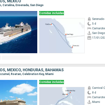
OS, MÉXICO
go, Catalina, Ensenada, San Diego
Comidas incluidas
Serenade 
5 d
Camarote
San Diego
17/01/20
OS, MÉXICO, HONDURAS, BAHAMAS
Cozumel, Roatan, Celebration Key, Miami
Comidas incluidas
Carnival C
8 d
Camarote
Miami