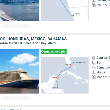
Los Angel
09/11/20
OS, HONDURAS, MÉXICO, BAHAMAS
Roatan, Cozumel, Celebration Key, Miami
Comidas incluidas
Carnival C
8 d
Camarote
Miami
29/11/20