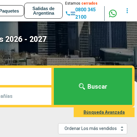
Estamos
cerrados
Salidas de
0800 345
Paquetes
Argentina
2100
s 2026 - 2027
Buscar
añías
Búsqueda Avanzada
Ordenar Los más vendidos