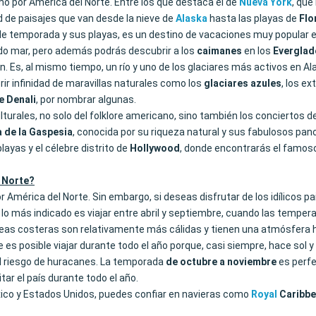
o por América del Norte. Entre los que destaca el de
Nueva
York
, que
d de paisajes que van desde la nieve de
Alaska
hasta las playas de
Flo
de temporada y sus playas, es un destino de vacaciones muy popular 
lido mar, pero además podrás descubrir a los
caimanes
en los
Everglad
n. Es, al mismo tiempo, un río y uno de los glaciares más activos en 
ir infinidad de maravillas naturales como los
glaciares
azules
, los e
 Denali
, por nombrar algunas.
urales, no solo del folklore americano, sino también los conciertos d
a de la Gaspesia
, conocida por su riqueza natural y sus fabulosos pan
layas y el célebre distrito de
Hollywood
, donde encontrarás el famo
l Norte?
 América del Norte. Sin embargo, si deseas disfrutar de los idílicos pa
 lo más indicado es viajar entre abril y septiembre, cuando las tempe
s áreas costeras son relativamente más cálidas y tienen una atmósfera
 posible viajar durante todo el año porque, casi siempre, hace sol y el
y el riesgo de huracanes. La temporada
de octubre a noviembre
es perfe
tar el país durante todo el año.
xico y Estados Unidos, puedes confiar en navieras como
Royal
Caribb