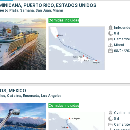
MINICANA, PUERTO RICO, ESTADOS UNIDOS
Puerto Plata, Samana, San Juan, Miami
Comidas incluidas
8 d
Camarote
Miami
08/04/20
OS, MÉXICO
eles, Catalina, Ensenada, Los Angeles
Comidas incluidas
Ovation o
5 d
Camarote