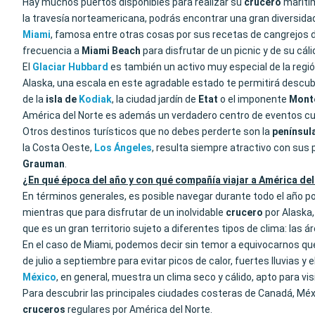
Hay muchos puertos disponibles para realizar su
crucero
marítim
la travesía norteamericana, podrás encontrar una gran diversida
Miami
, famosa entre otras cosas por sus recetas de cangrejos 
frecuencia a
Miami Beach
para disfrutar de un picnic y de su cá
El
Glaciar Hubbard
es también un activo muy especial de la regió
Alaska, una escala en este agradable estado te permitirá descubr
de la
isla de
Kodiak
, la ciudad jardín de
Etat
o el imponente
Monte
América del Norte es además un verdadero centro de eventos cult
Otros destinos turísticos que no debes perderte son la
penínsul
la Costa Oeste,
Los Ángeles
, resulta siempre atractivo con sus p
Grauman
.
¿En qué época del año y con qué compañía viajar a América de
En términos generales, es posible navegar durante todo el año por
mientras que para disfrutar de un inolvidable
crucero
por Alaska,
que es un gran territorio sujeto a diferentes tipos de clima: la
En el caso de Miami, podemos decir sin temor a equivocarnos que es
de julio a septiembre para evitar picos de calor, fuertes lluvias 
México
, en general, muestra un clima seco y cálido, apto para visi
Para descubrir las principales ciudades costeras de Canadá, Mé
cruceros
regulares por América del Norte.