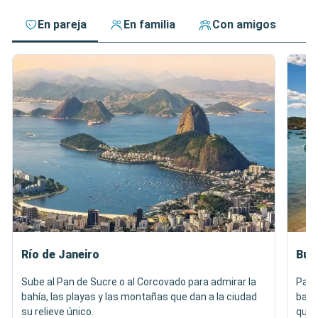
En pareja
En familia
Con amigos
Río de Janeiro
Búz
Sube al Pan de Sucre o al Corcovado para admirar la
Pase
bahía, las playas y las montañas que dan a la ciudad
barc
su relieve único.
que e