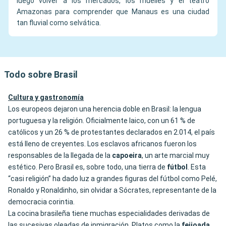
luego volver a los mercados, los muelles y el teatro
Amazonas para comprender que Manaus es una ciudad
tan fluvial como selvática.
Todo sobre Brasil
Cultura y gastronomía
Los europeos dejaron una herencia doble en Brasil: la lengua
portuguesa y la religión. Oficialmente laico, con un 61 % de
católicos y un 26 % de protestantes declarados en 2.014, el país
está lleno de creyentes. Los esclavos africanos fueron los
responsables de la llegada de la
capoeira
, un arte marcial muy
estético. Pero Brasil es, sobre todo, una tierra de
fútbol
. Esta
“casi religión” ha dado luz a grandes figuras del fútbol como Pelé,
Ronaldo y Ronaldinho, sin olvidar a Sócrates, representante de la
democracia corintia.
La cocina brasileña tiene muchas especialidades derivadas de
las sucesivas oleadas de inmigración. Platos como la
feijoada
,