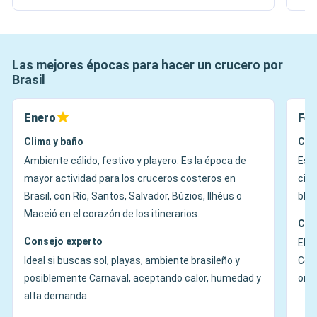
Las mejores épocas para hacer un crucero por
Brasil
Enero
Feb
Clima y baño
Cli
Ambiente cálido, festivo y playero. Es la época de
Es l
mayor actividad para los cruceros costeros en
ciud
Brasil, con Río, Santos, Salvador, Búzios, Ilhéus o
bloc
Maceió en el corazón de los itinerarios.
Con
Consejo experto
Elíg
Ideal si buscas sol, playas, ambiente brasileño y
Conv
posiblemente Carnaval, aceptando calor, humedad y
orga
alta demanda.