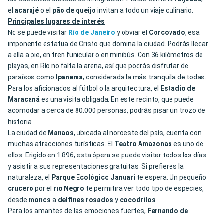
el
acarajé
o el
pão de queijo
invitan a todo un viaje culinario.
Principales lugares de interés
No se puede visitar
Río de Janeiro
y obviar el
Corcovado
, esa
imponente estatua de Cristo que domina la ciudad. Podrás llegar
a ella a pie, en tren funicular o en minibús. Con 36 kilómetros de
playas, en Río no falta la arena, así que podrás disfrutar de
paraísos como
Ipanema
, considerada la más tranquila de todas.
Para los aficionados al fútbol o la arquitectura, el
Estadio de
Maracaná
es una visita obligada. En este recinto, que puede
acomodar a cerca de 80.000 personas, podrás pisar un trozo de
historia.
La ciudad de
Manaos
, ubicada al noroeste del país, cuenta con
muchas atracciones turísticas. El
Teatro
Amazonas
es uno de
ellos. Erigido en 1.896, esta ópera se puede visitar todos los días
y asistir a sus representaciones gratuitas. Si prefieres la
naturaleza, el
Parque Ecológico Januari
te espera. Un pequeño
crucero
por el
río Negro
te permitirá ver todo tipo de especies,
desde
monos
a
delfines
rosados
y
cocodrilos
.
Para los amantes de las emociones fuertes,
Fernando de