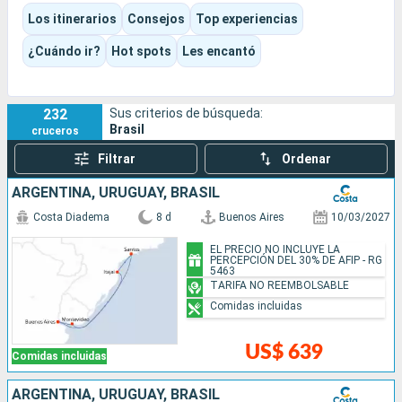
bahiana, bosque tropical, barrios históricos y largos días en el
Los itinerarios
Consejos
Top experiencias
mar a lo largo del Atlántico sur.
Según la temporada y el barco elegidos, la experiencia puede
¿Cuándo ir?
Hot spots
Les encantó
ser festiva, playera, cultural, fluvial o más refinada, en un
Brasil que se descubre tanto desde la cubierta como durante
las escalas.
232
Sus criterios de búsqueda:
Brasil
cruceros
Filtrar
Ordenar
ARGENTINA, URUGUAY, BRASIL
Costa Diadema
8 d
Buenos Aires
10/03/2027
EL PRECIO NO INCLUYE LA
PERCEPCIÓN DEL 30% DE AFIP - RG
5463
TARIFA NO REEMBOLSABLE
Comidas incluidas
US$ 639
Comidas incluidas
ARGENTINA, URUGUAY, BRASIL