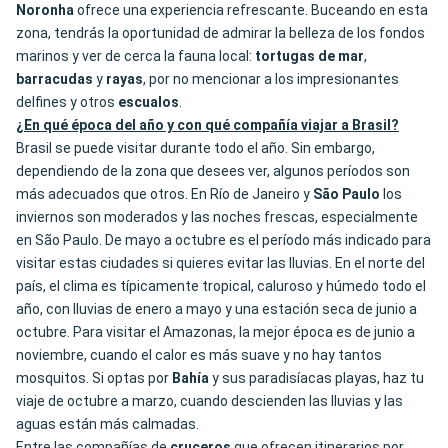
Noronha
ofrece una experiencia refrescante. Buceando en esta
zona, tendrás la oportunidad de admirar la belleza de los fondos
marinos y ver de cerca la fauna local:
tortugas de mar
,
barracudas
y
rayas
, por no mencionar a los impresionantes
delfines y otros
escualos
.
¿En qué época del año y con qué compañía viajar a Brasil?
Brasil se puede visitar durante todo el año. Sin embargo,
dependiendo de la zona que desees ver, algunos períodos son
más adecuados que otros. En Río de Janeiro y
São Paulo
los
inviernos son moderados y las noches frescas, especialmente
en São Paulo. De mayo a octubre es el período más indicado para
visitar estas ciudades si quieres evitar las lluvias. En el norte del
país, el clima es típicamente tropical, caluroso y húmedo todo el
año, con lluvias de enero a mayo y una estación seca de junio a
octubre. Para visitar el Amazonas, la mejor época es de junio a
noviembre, cuando el calor es más suave y no hay tantos
mosquitos. Si optas por
Bahía
y sus paradisíacas playas, haz tu
viaje de octubre a marzo, cuando descienden las lluvias y las
aguas están más calmadas.
Entre las compañías de
cruceros
que ofrecen itinerarios por