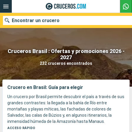
Encontrar un crucero
Cruceros Brasil : Ofertas y promociones 2026 -
Nuestros destinos
2027
232 cruceros encontrados
Fecha de salida
Puertos
Compañías
Crucero en Brasil: Guía para elegir
Buscar
Un crucero por Brasil permite descubrir el país a través de sus
grandes contrastes: la llegada a la bahía de Río entre
montañas y playas míticas, las fachadas de colores de
Salvador, las calas de Búzios y, en algunos itinerarios, la
inmensidad húmeda de la Amazonía hasta Manaus.
El viaje alterna puertos animados, playas, samba, cocina
ACCESO RÁPIDO