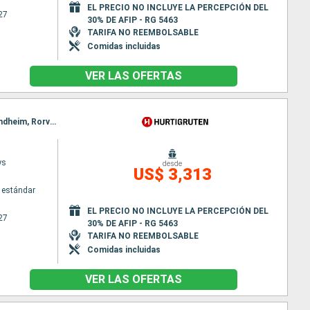
EL PRECIO NO INCLUYE LA PERCEPCIÓN DEL
27
30% DE AFIP - RG 5463
TARIFA NO REEMBOLSABLE
Comidas incluidas
VER LAS OFERTAS
Itinerario : Bergen, Floro, Maloy, Torvik, Alesund, Hjorundfjorden, Molde, Maloy, Kristiansund, Trondheim, Rorvik, Torvik, Bronnoysund, Sandnessjoen, Nesna (pasaje círculo polar), Ornes, Bodo, Stamsund, Svolvaer, Alesund, Stokmarknes, sortland, Risoyhamn, Harstad, Finnsnes, Tromso, Skjervoy, Hjorundfjorden, Oksfjord, Hammerfest, Havoysund, Honningsvag, Kjollefjord, Mehamn, Berlevag, Alesund, Batsfjord, Vardo, Vadso, Kirkenes, Berlevag, Molde, Mehamn, Kjollefjord, Honningsvag, Havoysund, Hammerfest, Oksfjord, Skjervoy, Tromso, Kristiansund, Finnsnes, Harstad, Risoyhamn, sortland, Stokmarknes, Svolvaer, Stamsund, Trondheim, Bodo, Ornes, Nesna (pasaje círculo polar), Sandnessjoen, Bronnoysund, Rorvik, Trondheim, Bronnoysund, Sandnessjoen, Nesna (pasaje círculo polar), Ornes, Bodo, Stamsund, Svolvaer, Stokmarknes, sortland, Risoyhamn, Harstad, Finnsnes, Tromso, Skjervoy, Oksfjord, Hammerfest, Havoysund, Honningsvag, Kjollefjord, Mehamn, Berlevag, Batsfjord, Vardo, Vadso, Kirkenes, Vardo, Batsfjord, Berlevag, Mehamn, Kjollefjord, Honningsvag, Havoysund, Hammerfest, Oksfjord, Skjervoy, Tromso, Finnsnes, Harstad, Risoyhamn, sortland, Stokmarknes, Svolvaer, Stamsund, Bodo, Ornes, Nesna (pasaje círculo polar), Sandnessjoen, Bronnoysund, Rorvik, Trondheim
ys
desde
US$ 3,313
 estándar
EL PRECIO NO INCLUYE LA PERCEPCIÓN DEL
27
30% DE AFIP - RG 5463
TARIFA NO REEMBOLSABLE
Comidas incluidas
VER LAS OFERTAS