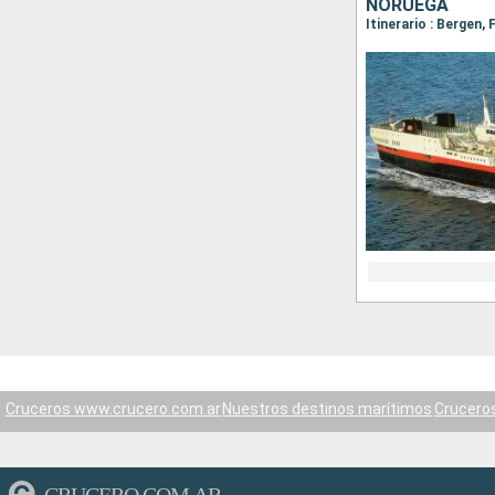
NORUEGA
Cruceros www.crucero.com.ar
Nuestros destinos marítimos
Crucero
CRUCERO.COM.AR