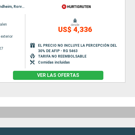
Itinerario : Bergen, Floro, Maloy, Torvik, Alesund, Hjorundfjorden, Molde, Maloy, Kristiansund, Trondheim, Rorvik, Torvik, Bronnoysund, Sandnessjoen, Nesna (pasaje círculo polar), Ornes, Bodo, Stamsund, Svolvaer, Alesund, Stokmarknes, sortland, Risoyhamn, Harstad, Finnsnes, Tromso, Skjervoy, Hjorundfjorden, Oksfjord, Hammerfest, Havoysund, Honningsvag, Kjollefjord, Mehamn, Berlevag, Alesund, Batsfjord, Vardo, Vadso, Kirkenes, Berlevag, Molde, Mehamn, Kjollefjord, Honningsvag, Havoysund, Hammerfest, Oksfjord, Skjervoy, Tromso, Kristiansund, Finnsnes, Harstad, Risoyhamn, sortland, Stokmarknes, Svolvaer, Stamsund, Trondheim, Bodo, Ornes, Nesna (pasaje círculo polar), Sandnessjoen, Bronnoysund, Rorvik, Trondheim, Bronnoysund, Sandnessjoen, Nesna (pasaje círculo polar), Ornes, Bodo, Stamsund, Svolvaer, Stokmarknes, sortland, Risoyhamn, Harstad, Finnsnes, Tromso, Skjervoy, Oksfjord, Hammerfest, Havoysund, Honningsvag, Kjollefjord, Mehamn, Berlevag, Batsfjord, Vardo, Vadso, Kirkenes, Vardo, Batsfjord, Berlevag, Mehamn, Kjollefjord, Honningsvag, Havoysund, Hammerfest, Oksfjord, Skjervoy, Tromso, Finnsnes, Harstad, Risoyhamn, sortland, Stokmarknes, Svolvaer, Stamsund, Bodo, Ornes, Nesna (pasaje círculo polar), Sandnessjoen, Bronnoysund, Rorvik, Trondheim
alen
desde
US$ 4,336
exterior
EL PRECIO NO INCLUYE LA PERCEPCIÓN DEL
27
30% DE AFIP - RG 5463
TARIFA NO REEMBOLSABLE
Comidas incluidas
VER LAS OFERTAS