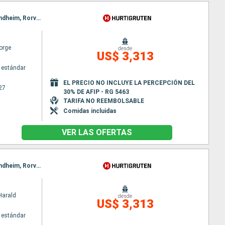
Itinerario : Bergen, Floro, Maloy, Torvik, Alesund, Hjorundfjorden, Molde, Maloy, Kristiansund, Trondheim, Rorvik, Torvik, Bronnoysund, Sandnessjoen, Nesna (pasaje círculo polar), Ornes, Bodo, Stamsund, Svolvaer, Alesund, Stokmarknes, sortland, Risoyhamn, Harstad, Finnsnes, Tromso, Skjervoy, Hjorundfjorden, Oksfjord, Hammerfest, Havoysund, Honningsvag, Kjollefjord, Mehamn, Berlevag, Alesund, Batsfjord, Vardo, Vadso, Kirkenes, Berlevag, Molde, Mehamn, Kjollefjord, Honningsvag, Havoysund, Hammerfest, Oksfjord, Skjervoy, Tromso, Kristiansund, Finnsnes, Harstad, Risoyhamn, sortland, Stokmarknes, Svolvaer, Stamsund, Trondheim, Bodo, Ornes, Nesna (pasaje círculo polar), Sandnessjoen, Bronnoysund, Rorvik, Trondheim, Bronnoysund, Sandnessjoen, Nesna (pasaje círculo polar), Ornes, Bodo, Stamsund, Svolvaer, Stokmarknes, sortland, Risoyhamn, Harstad, Finnsnes, Tromso, Skjervoy, Oksfjord, Hammerfest, Havoysund, Honningsvag, Kjollefjord, Mehamn, Berlevag, Batsfjord, Vardo, Vadso, Kirkenes, Vardo, Batsfjord, Berlevag, Mehamn, Kjollefjord, Honningsvag, Havoysund, Hammerfest, Oksfjord, Skjervoy, Tromso, Finnsnes, Harstad, Risoyhamn, sortland, Stokmarknes, Svolvaer, Stamsund, Bodo, Ornes, Nesna (pasaje círculo polar), Sandnessjoen, Bronnoysund, Rorvik, Trondheim
orge
desde
US$ 3,313
 estándar
EL PRECIO NO INCLUYE LA PERCEPCIÓN DEL
27
30% DE AFIP - RG 5463
TARIFA NO REEMBOLSABLE
Comidas incluidas
VER LAS OFERTAS
Itinerario : Bergen, Floro, Maloy, Torvik, Alesund, Hjorundfjorden, Molde, Maloy, Kristiansund, Trondheim, Rorvik, Torvik, Bronnoysund, Sandnessjoen, Nesna (pasaje círculo polar), Ornes, Bodo, Stamsund, Svolvaer, Alesund, Stokmarknes, sortland, Risoyhamn, Harstad, Finnsnes, Tromso, Skjervoy, Hjorundfjorden, Oksfjord, Hammerfest, Havoysund, Honningsvag, Kjollefjord, Mehamn, Berlevag, Alesund, Batsfjord, Vardo, Vadso, Kirkenes, Berlevag, Molde, Mehamn, Kjollefjord, Honningsvag, Havoysund, Hammerfest, Oksfjord, Skjervoy, Tromso, Kristiansund, Finnsnes, Harstad, Risoyhamn, sortland, Stokmarknes, Svolvaer, Stamsund, Trondheim, Bodo, Ornes, Nesna (pasaje círculo polar), Sandnessjoen, Bronnoysund, Rorvik, Trondheim, Bronnoysund, Sandnessjoen, Nesna (pasaje círculo polar), Ornes, Bodo, Stamsund, Svolvaer, Stokmarknes, sortland, Risoyhamn, Harstad, Finnsnes, Tromso, Skjervoy, Oksfjord, Hammerfest, Havoysund, Honningsvag, Kjollefjord, Mehamn, Berlevag, Batsfjord, Vardo, Vadso, Kirkenes, Vardo, Batsfjord, Berlevag, Mehamn, Kjollefjord, Honningsvag, Havoysund, Hammerfest, Oksfjord, Skjervoy, Tromso, Finnsnes, Harstad, Risoyhamn, sortland, Stokmarknes, Svolvaer, Stamsund, Bodo, Ornes, Nesna (pasaje círculo polar), Sandnessjoen, Bronnoysund, Rorvik, Trondheim
Harald
desde
US$ 3,313
 estándar