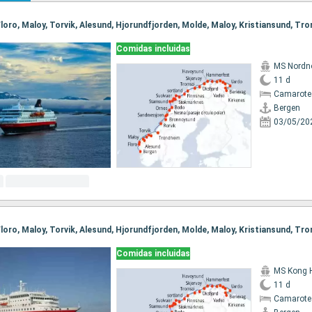
Comidas incluidas
MS Nordn
11 d
Camarote
Bergen
03/05/20
Comidas incluidas
MS Kong 
11 d
Camarote