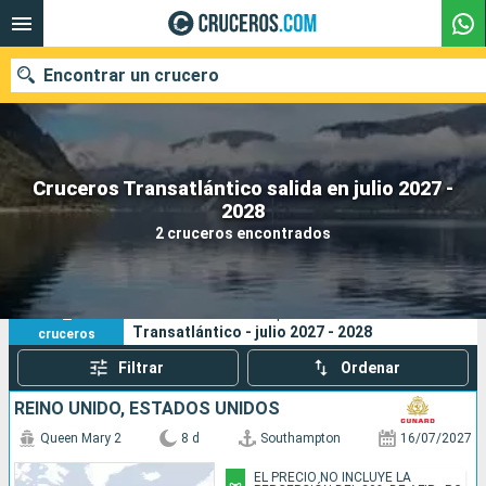
Encontrar un crucero
Cruceros Transatlántico salida en julio 2027 -
Nuestros destinos
2028
2 cruceros encontrados
Fecha de salida
Puertos
Compañías
2
Sus criterios de búsqueda:
Transatlántico - julio 2027 - 2028
cruceros
Buscar
Filtrar
Ordenar
REINO UNIDO, ESTADOS UNIDOS
Queen Mary 2
8 d
Southampton
16/07/2027
EL PRECIO NO INCLUYE LA