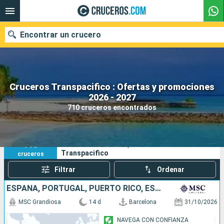
Encontrar un crucero
Cruceros Transpacifico : Ofertas y promociones
Nuestros destinos
2026 - 2027
710 cruceros encontrados
Fecha de salida
Puertos
Compañías
710
Sus criterios de búsqueda:
Transpacifico
cruceros
Buscar
Filtrar
Ordenar
ESPAÑA, PORTUGAL, PUERTO RICO, ESTADOS UNIDOS
MSC Grandiosa
14 d
Barcelona
31/10/2026
NAVEGA CON CONFIANZA