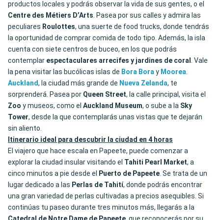
productos locales y podrás observar la vida de sus gentes, o el
Centre des Métiers D’Arts
. Pasea por sus calles y admira las
peculiares
Roulottes
, una suerte de food trucks, donde tendrás
la oportunidad de comprar comida de todo tipo. Además, la isla
cuenta con siete centros de buceo, en los que podrás
contemplar
espectaculares arrecifes y jardines de coral
. Vale
la pena visitar las bucólicas islas de
Bora
Bora
y
Moorea
.
Auckland
, la ciudad más grande de
Nueva Zelanda
, te
sorprenderá. Pasea por
Queen Street
, la calle principal, visita el
Zoo
y museos, como el
Auckland Museum
, o sube a la
Sky
Tower
, desde la que contemplarás unas vistas que te dejarán
sin aliento.
Itinerario ideal para descubrir la ciudad en 4 horas
El viajero que hace escala en Papeete, puede comenzar a
explorar la ciudad insular visitando el
Tahiti Pearl Market
, a
cinco minutos a pie desde el
Puerto de Papeete
. Se trata de un
lugar dedicado a las
Perlas de Tahití
, donde podrás encontrar
una gran variedad de perlas cultivadas a precios asequibles. Si
continúas tu paseo durante tres minutos más, llegarás a la
Catedral de
Notre Dame de Papeete
, que reconocerás por su