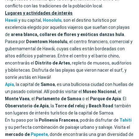
conflicto con las tradiciones de la población local.
Lugares y actividades de interés
Hawái
y su capital,
Honolulu
, son el destino turístico por
excelencia elegido por aquellos viajeros que sueñan con playas
de
arena blanca, collares de flores y exóticas danzas hula
.
Pasea por
Downtown Honolulu
, el centro financiero, comercial y
gubernamental de Hawái, cuyas calles están bordeadas con
altos edificios y palmeras. Entre el centro y el barrio chino,
encontrarás el
Distrito de Artes
, repleto de museos, auditorios
y bibliotecas. Disfruta de las playas que vieron nacer el surf, y
sonríe ¡estás en Hawái!
Apia
, la capital de
Samoa
, es una bulliciosa ciudad con huellas de
un pasado colonial. Allí podrás visitar el
Museo Nacional
, el
Monte Vaea
, el
Parlamento de Samoa
o el
Parque de Apia
. El
Observatorio de Apia
, la
Torre del reloj
y
Beach Road
también
son lugares de interés turístico de la capital de Samoa.
En tu paso por la
Polinesia Francesa
, podrás disfrutar de
Tahití
y su perfecta combinación de paisaje urbano y salvaje. Visita el
mercado de
Papeete
, donde encontrarás una gran diversidad de