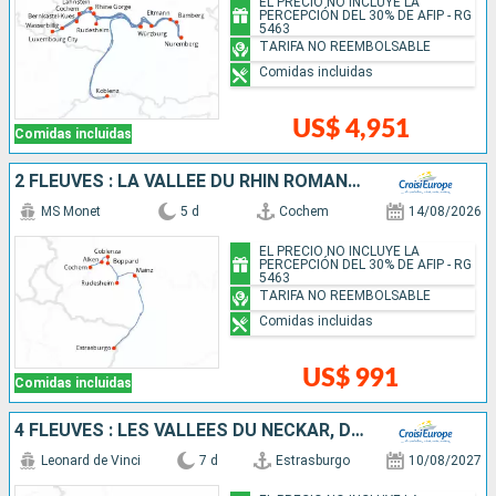
EL PRECIO NO INCLUYE LA
PERCEPCIÓN DEL 30% DE AFIP - RG
5463
TARIFA NO REEMBOLSABLE
Comidas incluidas
US$ 4,951
Comidas incluidas
2 FLEUVES : LA VALLÉE DU RHIN ROMANTIQUE ET LA MAGIE DE LA MOSELLE
MS Monet
5 d
Cochem
14/08/2026
EL PRECIO NO INCLUYE LA
PERCEPCIÓN DEL 30% DE AFIP - RG
5463
TARIFA NO REEMBOLSABLE
Comidas incluidas
US$ 991
Comidas incluidas
4 FLEUVES : LES VALLÉES DU NECKAR, DU RHIN ROMANTIQUE, DE LA MOSELLE ET DE LA SARRE
Leonard de Vinci
7 d
Estrasburgo
10/08/2027