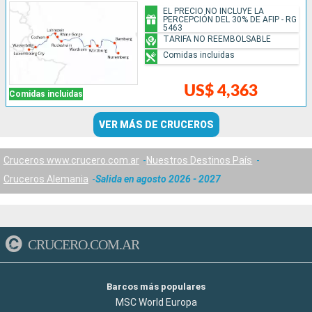
EL PRECIO NO INCLUYE LA
PERCEPCIÓN DEL 30% DE AFIP - RG
5463
TARIFA NO REEMBOLSABLE
Comidas incluidas
US$ 4,363
Comidas incluidas
VER MÁS DE CRUCEROS
Cruceros www.crucero.com.ar
Nuestros Destinos País
Cruceros Alemania
Salida en agosto 2026 - 2027
CRUCERO.COM.AR
Barcos más populares
MSC World Europa