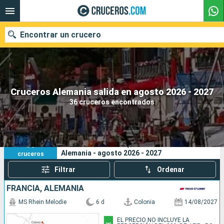
Encontrar un crucero
Nuestros destinos
Cruceros Alemania salida en agosto 2026 - 2027
36 cruceros encontrados
Fecha de salida
Puertos
Compañías
36
Sus criterios de búsqueda:
Alemania - agosto 2026 - 2027
cruceros
Buscar
Filtrar
Ordenar
FRANCIA, ALEMANIA
MS Rhein Melodie
6 d
Colonia
14/08/2027
EL PRECIO NO INCLUYE LA