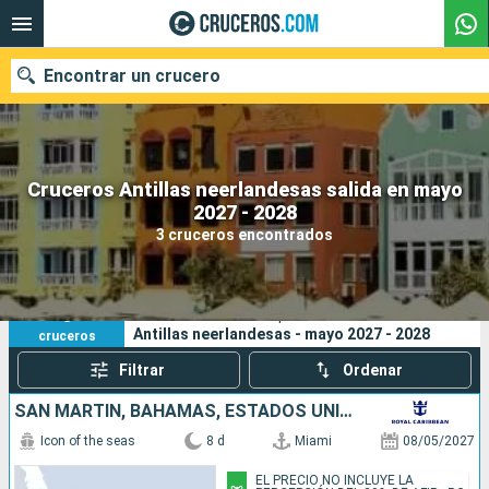
Encontrar un crucero
Cruceros Antillas neerlandesas salida en mayo
Nuestros destinos
2027 - 2028
3 cruceros encontrados
Fecha de salida
Puertos
Compañías
3
Sus criterios de búsqueda:
Antillas neerlandesas - mayo 2027 - 2028
cruceros
Buscar
Filtrar
Ordenar
SAN MARTÍN, BAHAMAS, ESTADOS UNIDOS
Icon of the seas
8 d
Miami
08/05/2027
EL PRECIO NO INCLUYE LA