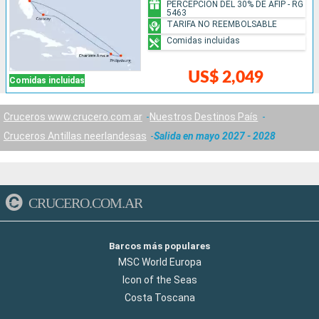
PERCEPCIÓN DEL 30% DE AFIP - RG
5463
TARIFA NO REEMBOLSABLE
Comidas incluidas
US$ 2,049
Comidas incluidas
Cruceros www.crucero.com.ar
Nuestros Destinos País
Cruceros Antillas neerlandesas
Salida en mayo 2027 - 2028
CRUCERO.COM.AR
Barcos más populares
MSC World Europa
Icon of the Seas
Costa Toscana