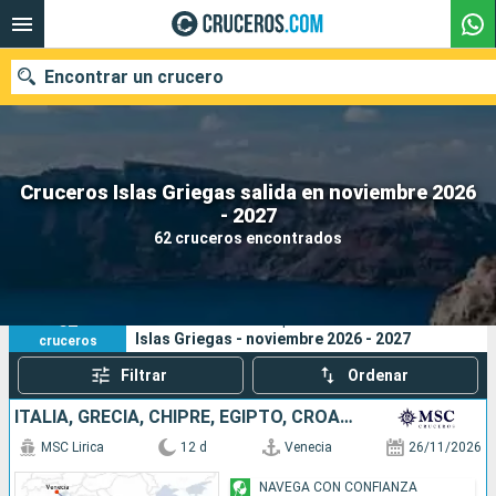
Encontrar un crucero
Cruceros Islas Griegas salida en noviembre 2026
Nuestros destinos
- 2027
62 cruceros encontrados
Fecha de salida
Puertos
Compañías
62
Sus criterios de búsqueda:
Islas Griegas - noviembre 2026 - 2027
cruceros
Buscar
Filtrar
Ordenar
ITALIA, GRECIA, CHIPRE, EGIPTO, CROACIA
MSC Lirica
12 d
Venecia
26/11/2026
NAVEGA CON CONFIANZA