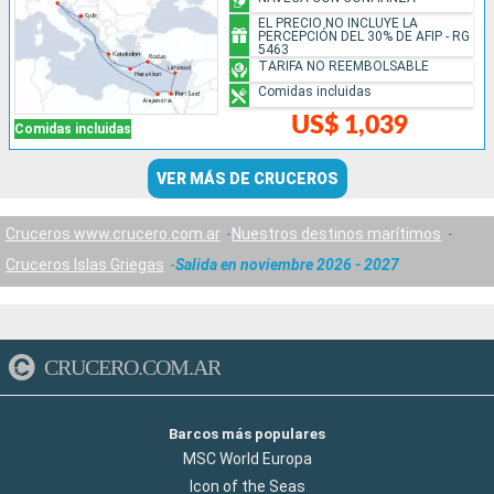
EL PRECIO NO INCLUYE LA
PERCEPCIÓN DEL 30% DE AFIP - RG
5463
TARIFA NO REEMBOLSABLE
Comidas incluidas
US$ 1,039
Comidas incluidas
VER MÁS DE CRUCEROS
Cruceros www.crucero.com.ar
Nuestros destinos marítimos
Cruceros Islas Griegas
Salida en noviembre 2026 - 2027
CRUCERO.COM.AR
Barcos más populares
MSC World Europa
Icon of the Seas