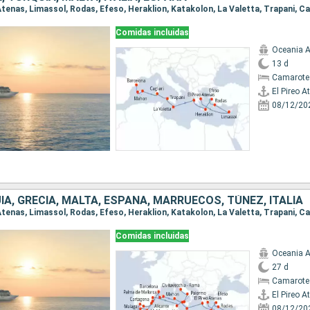
Comidas incluidas
Oceania A
13 d
Camarote
El Pireo A
08/12/20
ÍA, GRECIA, MALTA, ESPAÑA, MARRUECOS, TÚNEZ, ITALIA
Comidas incluidas
Oceania A
27 d
Camarote
El Pireo A
08/12/20