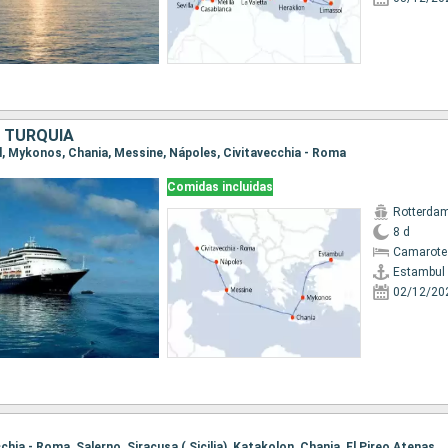
, TURQUÍA
ul, Mykonos, Chania, Messine, Nápoles, Civitavecchia - Roma
Comidas incluidas
Rotterda
8 d
Camarote
Estambul
02/12/20
ecchia - Roma, Salerno, Siracusa ( Sicilia), Katakolon, Chania, El Pireo Atenas