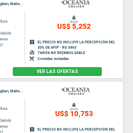
Itinerario : El Pireo Atenas, Limassol, Rodas, Efeso, Heraklion, Katakolon, La Valetta, Trapani, Cagliari, Mahon, Palma de Mallorca, Barcelona
llura
desde
US$ 5,252
 balcón
tenas
EL PRECIO NO INCLUYE LA PERCEPCIÓN DEL
27
30% DE AFIP - RG 5463
TARIFA NO REEMBOLSABLE
Comidas incluidas
VER LAS OFERTAS
Itinerario : El Pireo Atenas, Limassol, Rodas, Efeso, Heraklion, Katakolon, La Valetta, Trapani, Cagliari, Mahon, Palma de Mallorca, Barcelona, Cartagena, Malaga, Sevilla, Casablanca, Tánger, Melilla, Alicante, Valencia, Tunez, Palermo, Salerno, Civitavecchia - Roma
llura
desde
US$ 10,753
 balcón
tenas
EL PRECIO NO INCLUYE LA PERCEPCIÓN DEL
27