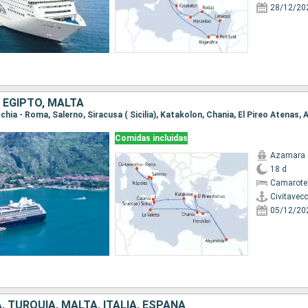
28/12/20
, EGIPTO, MALTA
Comidas incluidas
Azamara
18 d
Camarote 
Civitavec
05/12/20
A, TURQUÍA, MALTA, ITALIA, ESPAÑA