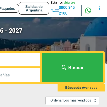
Estamos
abiertos
Salidas de
0800 345
Paquetes
Argentina
2100
6 - 2027
Buscar
añías
Búsqueda Avanzada
Ordenar Los más vendidos