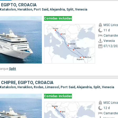
, EGIPTO, CROACIA
 Katakolon, Heraklion, Port Said, Alejandria, Split, Venecia
Comidas incluidas
MSC Liric
11 d
Camarote
Venecia
07/12/20
arque:
Split
, CHIPRE, EGIPTO, CROACIA
, Katakolon, Heraklion, Rodas, Limassol, Port Said, Alejandria, Split, Venecia
Comidas incluidas
MSC Liric
12 d
Camarote