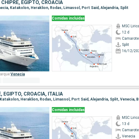
, CHIPRE, EGIPTO, CROACIA
enecia, Katakolon, Heraklion, Rodas, Limassol, Port Said, Alejandria, Split
Comidas incluidas
MSC Liric
12 d
Camarote
Split
16/12/20
arque:
Venecia
, EGIPTO, CROACIA, ITALIA
 Katakolon, Heraklion, Rodas, Limassol, Port Said, Alejandria, Split, Venecia, B
Comidas incluidas
MSC Liric
13 d
Camarote
Venecia