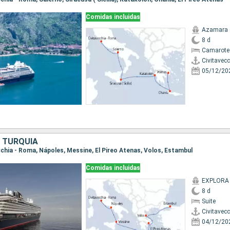
Comidas incluidas
Azamara
8 d
Camarote
Civitavec
05/12/20
, TURQUÍA
ecchia - Roma, Nápoles, Messine, El Pireo Atenas, Volos, Estambul
Comidas incluidas
EXPLORA
8 d
Suite
Civitavec
04/12/20