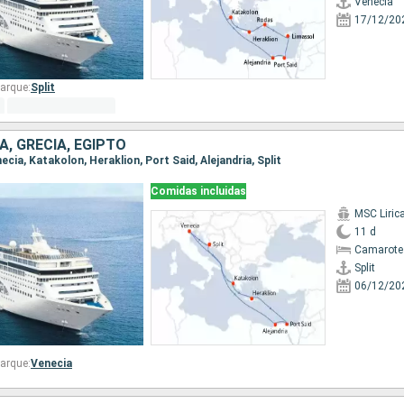
Venecia
17/12/20
arque:
Split
A, GRECIA, EGIPTO
enecia, Katakolon, Heraklion, Port Said, Alejandria, Split
Comidas incluidas
MSC Liric
11 d
Camarote
Split
06/12/20
arque:
Venecia