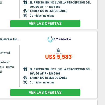
26
EL PRECIO NO INCLUYE LA PERCEPCIÓN DEL
30% DE AFIP - RG 5463
TARIFA NO REEMBOLSABLE
Comidas incluidas
VER LAS OFERTAS
Itinerario : Civitavecchia - Roma, Salerno, Siracusa ( Sicilia), Katakolon, Chania, El Pireo Atenas, Alejandria, Heraklion, La Valetta, Catania, Nápoles, Civitavecchia - Roma
 Onward
desde
US$ 5,583
exterior
chia - Roma
EL PRECIO NO INCLUYE LA PERCEPCIÓN DEL
26
30% DE AFIP - RG 5463
TARIFA NO REEMBOLSABLE
Comidas incluidas
VER LAS OFERTAS